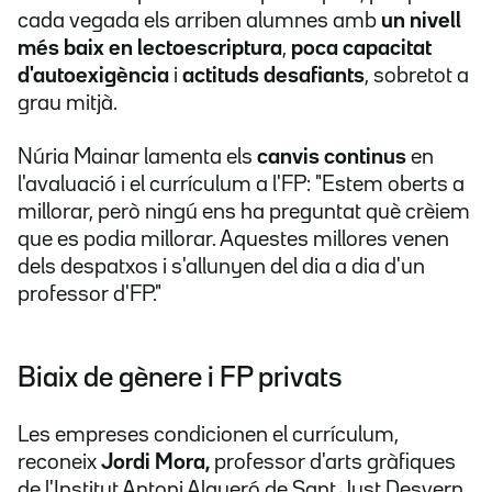
cada vegada els arriben alumnes amb
un nivell
més baix en lectoescriptura
,
poca capacitat
d'autoexigència
i
actituds desafiants
, sobretot a
grau mitjà.
Núria Mainar lamenta els
canvis continus
en
l'avaluació i el currículum a l'FP: "Estem oberts a
millorar, però ningú ens ha preguntat què crèiem
que es podia millorar. Aquestes millores venen
dels despatxos i s'allunyen del dia a dia d'un
professor d'FP."
Biaix de gènere i FP privats
Les empreses condicionen el currículum,
reconeix
Jordi Mora,
professor d'arts gràfiques
de l'Institut Antoni Algueró de Sant Just Desvern,