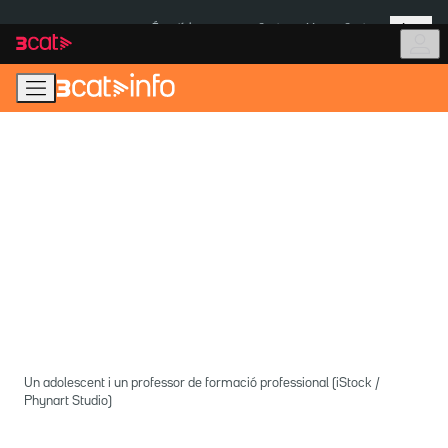
Anar
Anar
Més
a
al
És notícia:
Ceuta
Menors Ceuta
la
contingut
navegació
principal
Un adolescent i un professor de formació professional (iStock /
Phynart Studio)