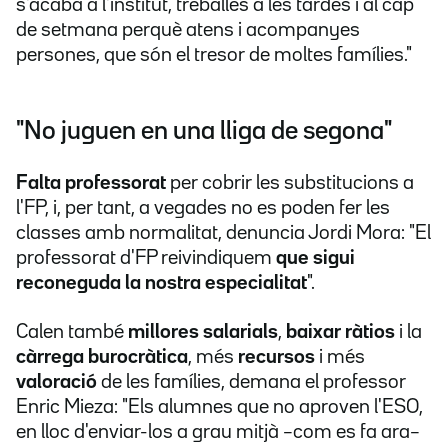
s'acaba a l'institut, treballes a les tardes i al cap
de setmana perquè atens i acompanyes
persones, que són el tresor de moltes famílies."
"No juguen en una lliga de segona"
Falta professorat
per cobrir les substitucions a
l'FP, i, per tant, a vegades no es poden fer les
classes amb normalitat, denuncia Jordi Mora: "El
professorat d'FP reivindiquem
que sigui
reconeguda la nostra especialitat
".
Calen també
millores salarials
,
baixar ràtios
i la
càrrega burocràtica
, més
recursos
i més
valoració
de les famílies, demana el professor
Enric Mieza: "Els alumnes que no aproven l'ESO,
en lloc d'enviar-los a grau mitjà –com es fa ara–