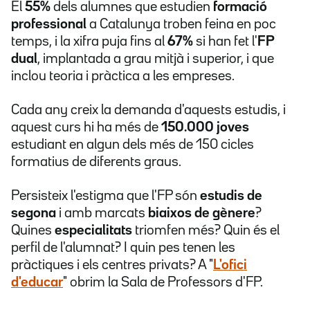
El
55%
dels alumnes que estudien
formació
professional
a Catalunya troben feina en poc
temps, i la xifra puja fins al
67%
si han fet l'
FP
dual
, implantada a grau mitjà i superior, i que
inclou teoria i pràctica a les empreses.
Cada any creix la demanda d'aquests estudis, i
aquest curs hi ha més de
150.000 joves
estudiant en algun dels més de 150 cicles
formatius de diferents graus.
Persisteix l'estigma que l'FP són
estudis de
segona
i amb marcats
biaixos de gènere
?
Quines
especialitats
triomfen més? Quin és el
perfil de l'alumnat? I quin pes tenen les
pràctiques i els centres privats? A "
L'ofici
d'educar
" obrim la Sala de Professors d'FP.