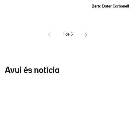
Berta Boter Carbonell
1
de
5
Avui és notícia