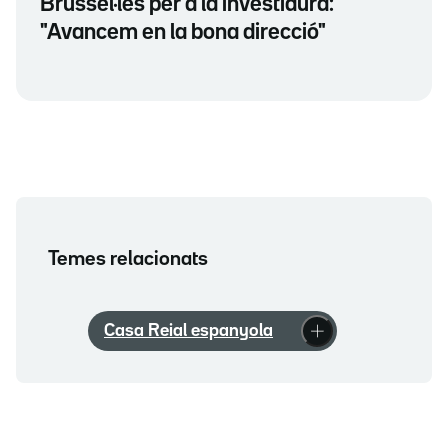
Brussel·les per a la investidura:
"Avancem en la bona direcció"
Temes relacionats
Casa Reial espanyola