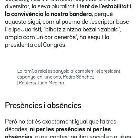
diversitat, la seva pluralitat, i
fent de l'estabilitat i
la convivència la nostra bandera
, perquè
aquesta sigui, com al poema de l'escriptor basc
Felipe Juaristi, "bihotz zintzoa bezain zabala",
ampla com un cor generós", ha seguit la
presidenta del Congrés.
La família reial espanyola al complert i el president
espanyol en funcions, Pedro Sánchez
(Reuters/Juan Medina)
Presències i absències
Però no tot és exactament igual que fa tres
dècades,
ni per les presències ni per les
absències
, ni pel context polític i social en què es