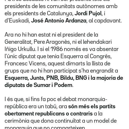
presidents de les comunitats autònomes amb
els presidents de Catalunya,
Jordi Pujol
, i
d'Euskadi,
José Antonio Ardanza
, al capdavant.
Ara no hi han estat ni el president de la
Generalitat, Pere Aragonès, ni el lehendakari
Iñigo Urkullu. I si el 1986 només es va absentar
l'únic diputat que tenia Esquerra al Congrés,
Francesc Vicens, aquest dimarts la llista de
grups que no hi han participat s'ha engrandit a
Esquerra, Junts, PNB, Bildu, BNG i la majoria de
diputats de Sumar i Podem
.
I és que, si fins fa poc el debat monarquia-
república era un tabú, ara
són més els partits
obertament republicans o contraris
a la
cerimònia que dona continuïtat a un model de
monarquia que no comparteixen.