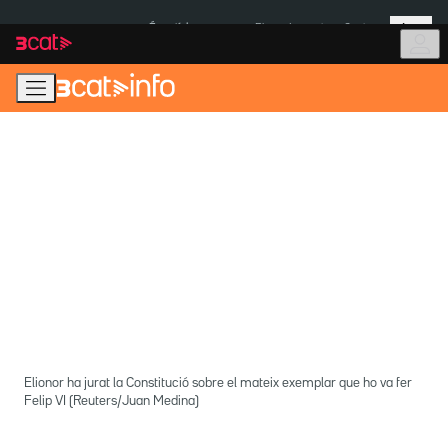
Anar
Anar
Més
a
al
És notícia:
Pluges Inuncat
Ceuta
la
contingut
navegació
principal
Elionor ha jurat la Constitució sobre el mateix exemplar que ho va fer
Felip VI (Reuters/Juan Medina)