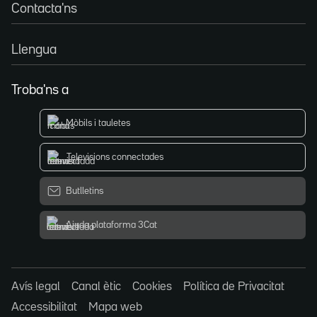
Contacta'ns
Llengua
Troba'ns a
Mòbils i tauletes
Televisions connectades
Butlletins
Ajuda plataforma 3Cat
Avís legal
Canal ètic
Cookies
Política de Privacitat
Accessibilitat
Mapa web