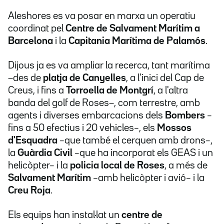
Aleshores es va posar en marxa un operatiu
coordinat pel
Centre de Salvament Marítim a
Barcelona
i la
Capitania Marítima de Palamós
.
Dijous ja es va ampliar la recerca, tant marítima
−des de
platja de Canyelles
, a l'inici del Cap de
Creus, i fins a
Torroella de Montgrí
, a l'altra
banda del golf de Roses−, com terrestre, amb
agents i diverses embarcacions dels
Bombers
–
fins a 50 efectius i 20 vehicles–, els
Mossos
d'Esquadra
–que també el cerquen amb drons–,
la
Guàrdia Civil
–que ha incorporat els GEAS i un
helicòpter– i la
policia local de Roses
, a més de
Salvament Marítim
–amb helicòpter i avió– i la
Creu Roja
.
Els equips han instal·lat un
centre de