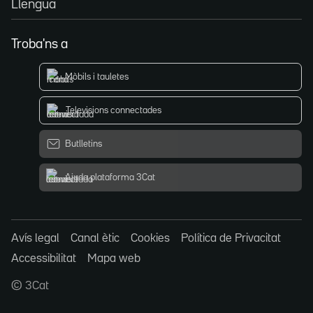
Llengua
Troba'ns a
Mòbils i tauletes
Televisions connectades
Butlletins
Ajuda plataforma 3Cat
Avís legal
Canal ètic
Cookies
Política de Privacitat
Accessibilitat
Mapa web
© 3Cat