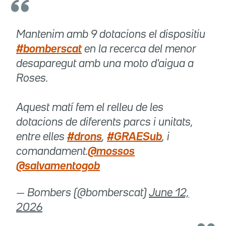
Mantenim amb 9 dotacions el dispositiu
#bomberscat
en la recerca del menor
desaparegut amb una moto d'aigua a
Roses.
Aquest matí fem el relleu de les
dotacions de diferents parcs i unitats,
entre elles
#drons
,
#GRAESub
, i
comandament.
@mossos
@salvamentogob
— Bombers (@bomberscat)
June 12,
2026