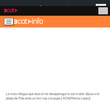
Anar
Anar
Més
a
al
És notícia:
Itàlia
Ulleres eclipsi
la
contingut
navegació
principal
La moto d'aigua que duia el noi desaparegut la van trobar dijous a la
platja de Pals amb un fort cop a la popa ( ACN/Marina López)