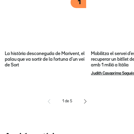
1
La història desconeguda de Marivent, el
Mobilitza el servei d
palau que va sortir de la fortuna d'un veí
recuperar un bitllet d
de Sort
amb 1 milió a Itàlia
Judith Casaprima Sagué
1
de
5