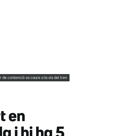
 de contenció va caure a la via del tren
t en
a i hi ha 5