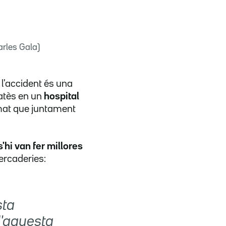
arles Gala)
 l'accident és una
 atès en un
hospital
rmat que juntament
s'hi van fer millores
ercaderies:
sta
d'aquesta