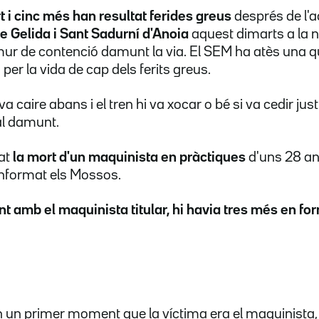
 i cinc més han resultat ferides greus
després de l'a
e Gelida i Sant Sadurní d'Anoia
aquest dimarts a la n
ur de contenció damunt la via. El SEM ha atès una 
per la vida de cap dels ferits greus.
 va caire abans i el tren hi va xocar o bé si va cedir ju
al damunt.
at
la mort d'un maquinista en pràctiques
d'uns 28 an
informat els Mossos.
nt amb el maquinista titular, hi havia tres més en fo
 un primer moment que la víctima era el maquinista,