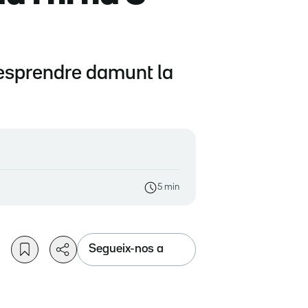
desprendre damunt la
5 min
Segueix-nos a