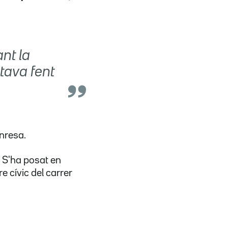
nt la
tava fent
anresa.
. S'ha posat en
e cívic del carrer