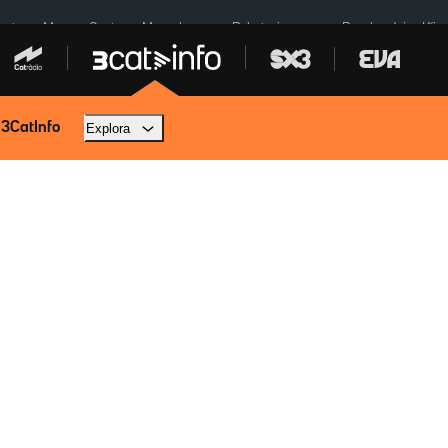
euta
Menors Ceuta
Mercabarna
Robatoris coure
Bombardejos Kíiv
 3CatInfo
Explora