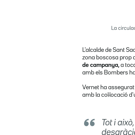
La circula
L'alcalde de Sant Sad
zona boscosa prop de
de campanya,
a toc
amb els Bombers han 
Vernet ha assegurat 
amb la col·locació d
Tot i aix
desgràci