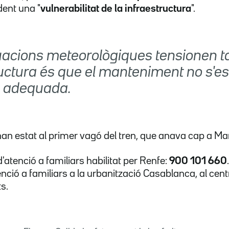
dent una "
vulnerabilitat de la infraestructura
".
tuacions meteorològiques tensionen ta
uctura és que el manteniment no s'es
a adequada.
 han estat al primer vagó del tren, que anava cap a M
d'atenció a familiars habilitat per Renfe:
900 101 660
ció a familiars a la urbanització Casablanca, al centr
s.