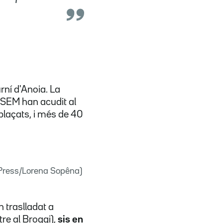
rní d'Anoia. La
l SEM han acudit al
plaçats, i més de 40
a Press/Lorena Sopêna)
 traslladat a
tre al Broggi),
sis en