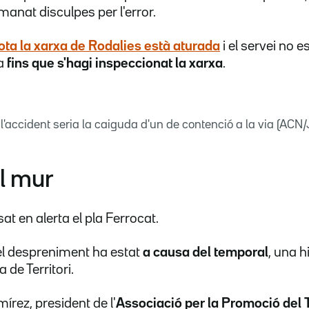
manat disculpes per l'error.
ota la xarxa de Rodalies està aturada
i el servei no e
ia
fins que s'hagi inspeccionat la xarxa
.
'accident seria la caiguda d'un de contenció a la via (ACN/
l mur
at en alerta el pla Ferrocat.
 el despreniment ha estat
a causa del temporal
, una 
a de Territori.
írez, president de l'
Associació per la Promoció del 