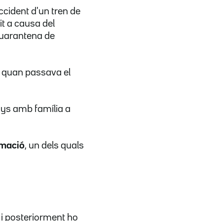
ccident d'un tren de
it a causa del
quarantena de
st quan passava el
ys amb família a
rmació
, un dels quals
 i posteriorment ho