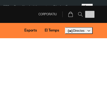
Més
ERC
SpaceX
Isaki Lacuesta
Sánchez Europa
CORPORATIU
Esports
El Temps
Directes