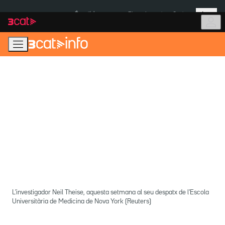
Anar
Anar
Més
a
al
És notícia:
Pluges Inuncat
Ceuta
la
contingut
navegació
principal
L'investigador Neil Theise, aquesta setmana al seu despatx de l'Escola
Universitària de Medicina de Nova York (Reuters)