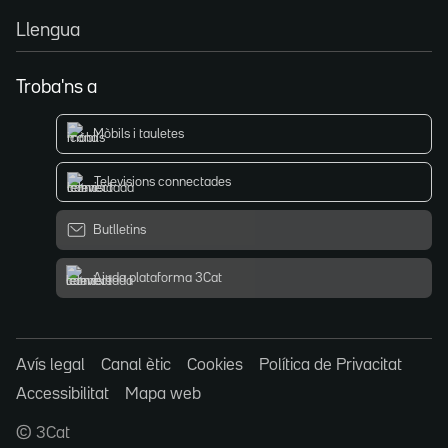
Llengua
Troba'ns a
Mòbils i tauletes
Televisions connectades
Butlletins
Ajuda plataforma 3Cat
Avís legal
Canal ètic
Cookies
Política de Privacitat
Accessibilitat
Mapa web
© 3Cat