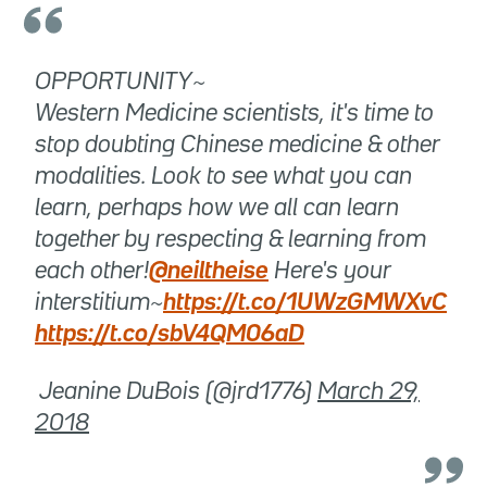
OPPORTUNITY~
Western Medicine scientists, it's time to
stop doubting Chinese medicine & other
modalities. Look to see what you can
learn, perhaps how we all can learn
together by respecting & learning from
each other!
@neiltheise
Here's your
interstitium~
https://t.co/1UWzGMWXvC
https://t.co/sbV4QM06aD
 Jeanine DuBois (@jrd1776)
March 29,
2018