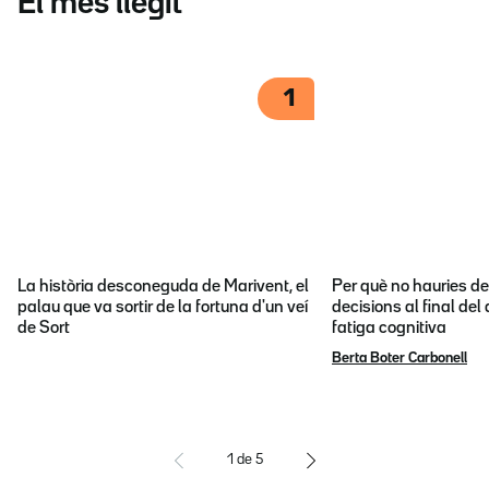
El més llegit
1
La història desconeguda de Marivent, el
Per què no hauries d
palau que va sortir de la fortuna d'un veí
decisions al final del
de Sort
fatiga cognitiva
Berta Boter Carbonell
1
de
5