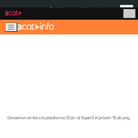
Anar
Anar
Més
a
al
És notícia:
Itàlia
Ulleres eclipsi
la
contingut
navegació
principal
Doraemon arriba a la plataforma 3Cat i al Super3 el pròxim 15 de juny