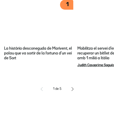
1
La història desconeguda de Marivent, el
Mobilitza el servei d
palau que va sortir de la fortuna d'un veí
recuperar un bitllet d
de Sort
amb 1 milió a Itàlia
Judith Casaprima Sagué
1
de
5