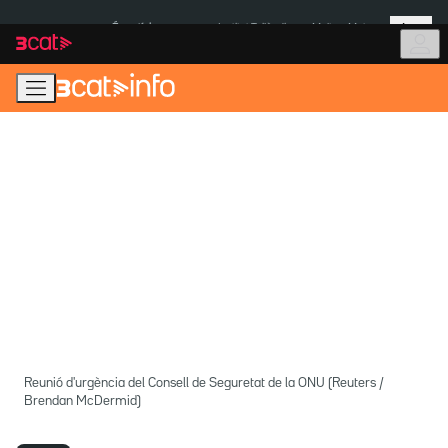
Anar
Anar
Més
a
al
És notícia:
Institut Tailàndia
Multa a Meta
la
contingut
navegació
principal
Reunió d'urgència del Consell de Seguretat de la ONU (Reuters /
Brendan McDermid)