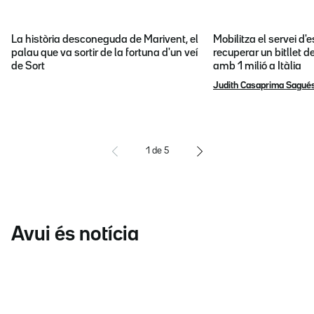
La història desconeguda de Marivent, el
Mobilitza el servei d
palau que va sortir de la fortuna d'un veí
recuperar un bitllet d
de Sort
amb 1 milió a Itàlia
Judith Casaprima Sagué
1
de
5
Avui és notícia