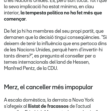
a les Nacions Unides. Ell, però surt tocat. Tot i que
la seva implicació ha estat mínima, en clau
interior,
la tempesta política no ha fet més que
començar
.
De fet ja hi ha membres del seu propi partit, que
demanen que la decisió tingui conseqüències. "Si
deixem de tenir la influència que ens pertoca dins
de les Nacions Unides, perquè hem d'invertir-hi
tants diners?", es pregunta el conseller per a
temes internacionals del land de Hessen,
Manfred Pentz, de la CDU.
Merz, el canceller més impopular
A escala domèstica, la derrota a Nova York
s'afegeix al
llistat de fracassos
de l'actual