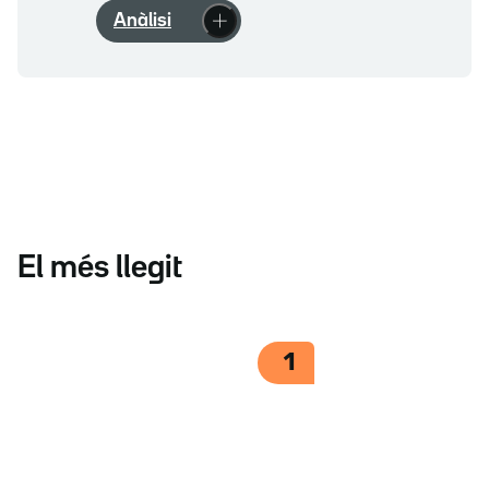
Anàlisi
El més llegit
1