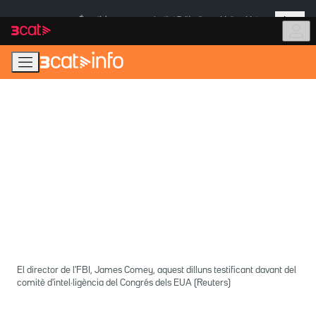
Anar
Anar
Més
a
al
És notícia:
Institut Tailàndia
Multa a Meta
la
contingut
navegació
principal
El director de l'FBI, James Comey, aquest dilluns testificant davant del
comitè d'intel·ligència del Congrés dels EUA (Reuters)