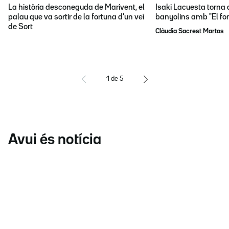
La història desconeguda de Marivent, el
Isaki Lacuesta torna 
palau que va sortir de la fortuna d'un veí
banyolins amb "El fon
de Sort
Clàudia Sacrest Martos
1
de
5
Avui és notícia