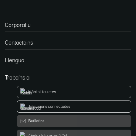
Corporatiu
Contacta'ns
Llengua
Troba'ns a
Mòbils i tauletes
Televisions connectades
Butlletins
Ajuda plataforma 3Cat