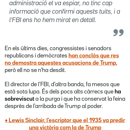
administració el va espiar, no tinc cap
informació que confirmi aquests tuits, i a
l'FBI ens ho hem mirat en detall.
En els últims dies, congressistes i senadors
republicans i demòcrates
han conclòs que res
no demostra aquestes acusacions de Trump
,
però ell no se n'ha desdit.
El director de l'FBI, d'altra banda, fa mesos que
està sota lupa. És dels pocs alts càrrecs que
ha
sobreviscut
a la purga i que ha conservat la feina
després de l'arribada de Trump al poder.
♦ Lewis Sinclair, l'escriptor que el 1935 va predir
una victòria com la de Trump