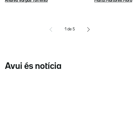
Andrea Vargas Torrentó
Marta Martorell Mora
1
de
5
Avui és notícia