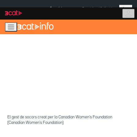
Anar
Anar
Més
a
al
És notícia:
Terratrèmol Colòmbia
la
contingut
navegació
principal
El gest de socors creat per la Canadian Women's Foundation
(Canadian Women's Foundation)