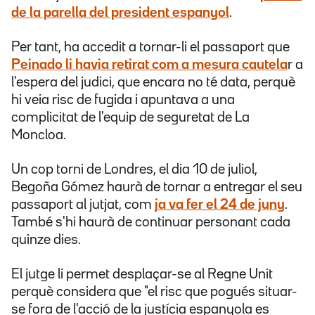
de la parella del president espanyol
.
Per tant, ha accedit a tornar-li el passaport que
Peinado li havia retirat com a mesura cautela
r a
l'espera del judici, que encara no té data, perquè
hi veia risc de fugida i apuntava a una
complicitat de l'equip de seguretat de La
Moncloa.
Un cop torni de Londres, el dia 10 de juliol,
Begoña Gómez haurà de tornar a entregar el seu
passaport al jutjat, com
ja va fer el 24 de juny
.
També s'hi haurà de continuar personant cada
quinze dies.
El jutge li permet desplaçar-se al Regne Unit
perquè considera que "el risc que pogués situar-
se fora de l'acció de la justícia espanyola es