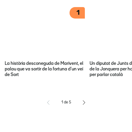
1
La història desconeguda de Marivent, el
Un diputat de Junts d
palau que va sortir de la fortuna d'un veí
de la Jonquera per ha
de Sort
per parlar català
1
de
5