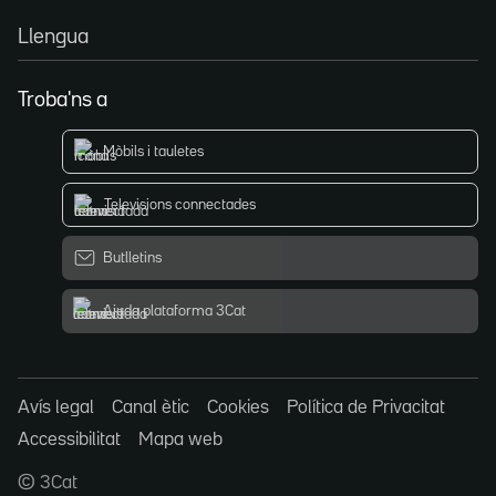
Llengua
Troba'ns a
Mòbils i tauletes
Televisions connectades
Butlletins
Ajuda plataforma 3Cat
Avís legal
Canal ètic
Cookies
Política de Privacitat
Accessibilitat
Mapa web
© 3Cat