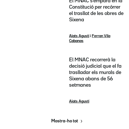
El MNAC s'empara en la
Constitució per recórrer
el trasllat de les obres de
Sixena
Aiats Agustí
i
Ferran Vila
Cabanas
El MNAC recorrerà la
decisió judicial que el fa
traslladar els murals de
Sixena abans de 56
setmanes
Aiats Agustí
Mostra-ho tot