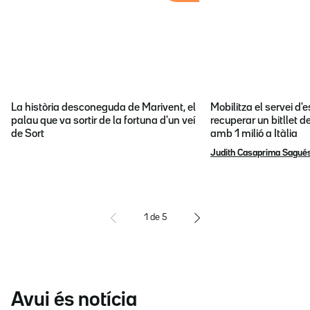
La història desconeguda de Marivent, el
Mobilitza el servei d
palau que va sortir de la fortuna d'un veí
recuperar un bitllet d
de Sort
amb 1 milió a Itàlia
Judith Casaprima Sagué
1
de
5
Avui és notícia