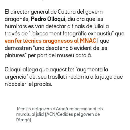
El director general de Cultura del govern
aragonès,
Pedro Olloqui
, diu ara que les
humitats es van detectar a finals de juliol a
través de "l'aixecament fotogràfic exhaustiu" que
van fer tècnics aragonesos al MNAC
I que
demostren "una desatenció evident de les
pintures" per part del museu català.
Olloqui al·lega que aquest fet "augmenta la
urgència" del seu trasllat i reclama a la jutge que
n'acceleri el procés.
Tècnics del govern d'Aragó inspeccionant els
murals, al juliol (ACN/Cedides pel govern de
l'Aragó)