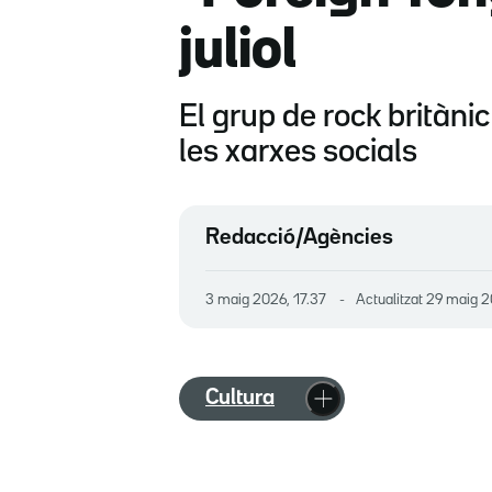
juliol
El grup de rock britàn
les xarxes socials
Redacció/Agències
3 maig 2026, 17.37
Actualitzat
29 maig 2
Cultura