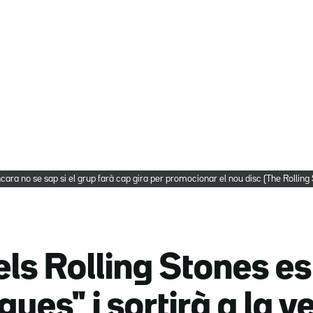
cara no se sap si el grup farà cap gira per promocionar el nou disc (The Rollin
els Rolling Stones es
ues" i sortirà a la v