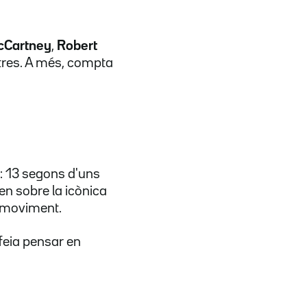
cCartney
,
Robert
ltres. A més, compta
l: 13 segons d'uns
en sobre la icònica
n moviment.
 feia pensar en