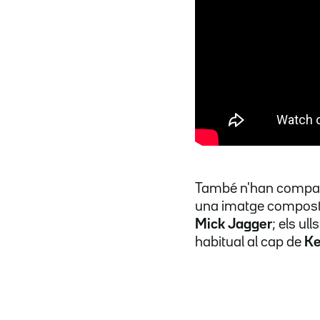
També n'han compart
una imatge composta
Mick Jagger
; els ull
habitual al cap de
Ke