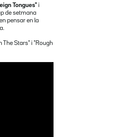
oreign Tongues"
i
cap de setmana
en pensar en la
a.
In The Stars" i "Rough