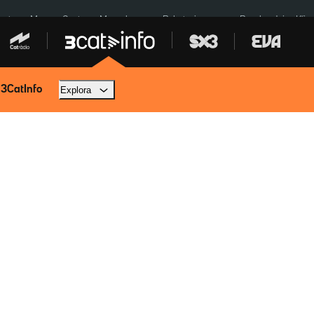
euta
Menors Ceuta
Mercabarna
Robatoris coure
Bombardejos Kíiv
 3CatInfo
Explora