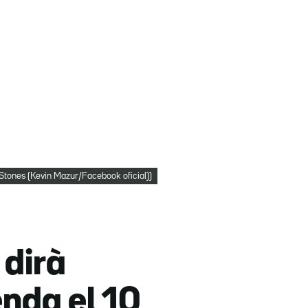
g Stones (Kevin Mazur/Facebook oficial))
 dirà
enda el 10