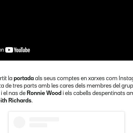
it la
portada
als seus comptes en xarxes com Inst
 de tres parts amb les cares dels membres del grup: 
s i el nas de
Ronnie Wood
i els cabells despentinats 
ith Richards
.