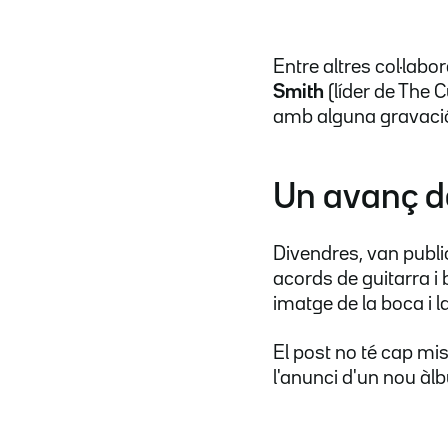
Entre altres col·labo
Smith
(líder de The 
amb alguna gravació 
Un avanç d
Divendres, van publi
acords de guitarra i
imatge de la boca i l
El post no té cap mi
l'anunci d'un nou àl