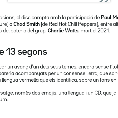
racions, el disc compta amb la participació de
Paul M
Cure) o
Chad Smith
(de Red Hot Chili Peppers), entre a
del bateria del grup,
Charlie Watts
, mort el 2021.
e 13 segons
car un avanç d'un dels seus temes, encara sense títo
 bateria acompanyats per un cor sense lletra, que son
a llengua vermella que els identifica, sobre un fons e
ssatge, només dos emojis, una llengua i un CD, que ja
bum.