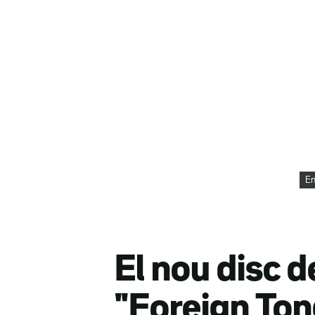
En
El nou disc d
"Foreign Tong