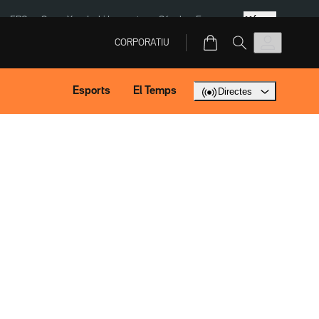
Més
ERC
SpaceX
Isaki Lacuesta
Sánchez Europa
CORPORATIU
Esports
El Temps
Directes