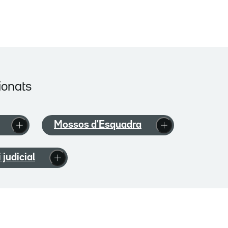
ionats
Mossos d'Esquadra
i judicial