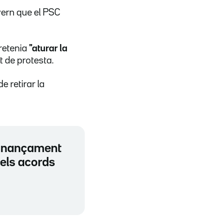
vern que el PSC
retenia
"aturar la
t de protesta.
e retirar la
 finançament
 els acords