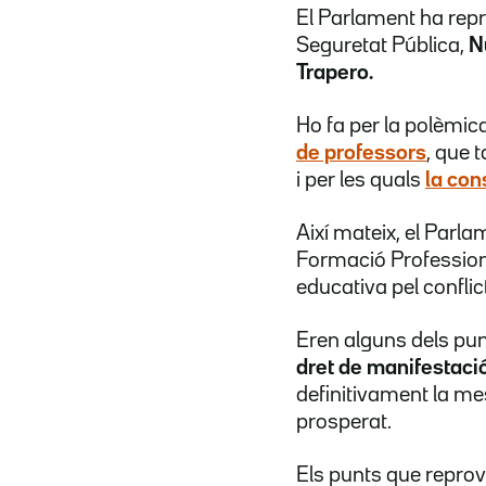
El Parlament ha repr
Seguretat Pública,
N
Trapero.
Ho fa per la polèmic
de professors
, que 
i per les quals
la con
Així mateix, el Parl
Formació Profession
educativa pel confli
Eren alguns dels pun
dret de manifestaci
definitivament la me
prosperat.
Els punts que reprov