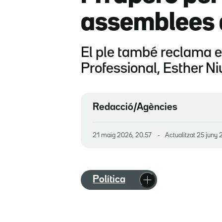
assemblees 
El ple també reclama e
Professional, Esther Ni
Redacció/Agències
21 maig 2026, 20.57
Actualitzat
25 juny 
Política