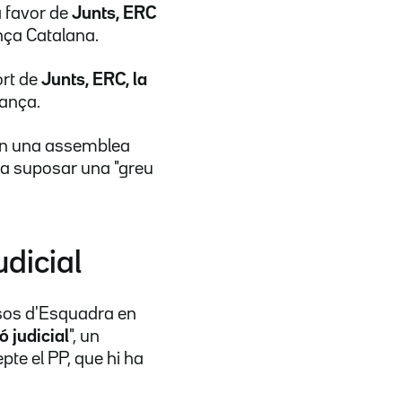
 favor de
Junts, ERC
iança Catalana.
ort de
Junts, ERC, la
iança.
s en una assemblea
 va suposar una "greu
udicial
ossos d'Esquadra en
 judicial
", un
pte el PP, que hi ha