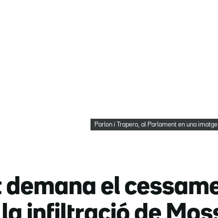
Parlon i Trapero, al Parlament en una imatge
t demana el cessame
 la infiltració de Mo