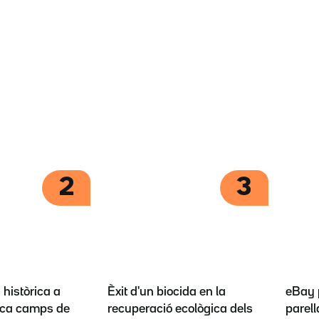
2
3
històrica a
Èxit d'un biocida en la
eBay 
ca camps de
recuperació ecològica dels
parel