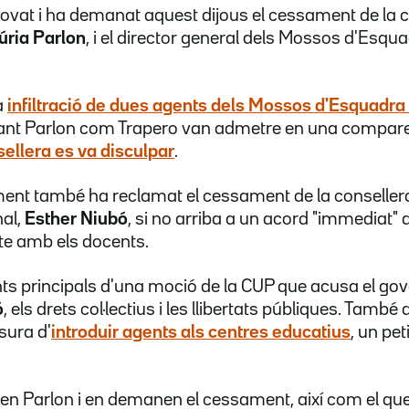
ovat i ha demanat aquest dijous el cessament de la con
úria Parlon
, i el director general dels Mossos d'Esqu
a
infiltració de dues agents dels Mossos d'Esquadr
tant Parlon com Trapero van admetre en una compare
sellera es va disculpar
.
ament també ha reclamat el cessament de la conseller
al,
Esther Niubó
, si no arriba a un acord "immediat"
cte amb els docents.
ts principals d'una moció de la CUP que acusa el go
ó
, els drets col·lectius i les llibertats públiques. Tamb
sura d'
introduir agents als centres educatius
, un pe
en Parlon i en demanen el cessament, així com el que