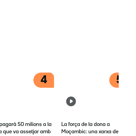
4
5
pagarà 50 milions a la
La força de la dona a
la que va assetjar amb
Moçambic: una xarxa de