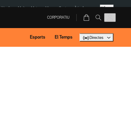
Més
Tailàndia
Multa a Meta
Menors Ceuta
Àtic Ayuso
CORPORATIU
Esports
El Temps
Directes