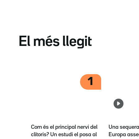
El més llegit
1
Com és el principal nervi del
Una sequera 
clítoris? Un estudi el posa al
Europa asse