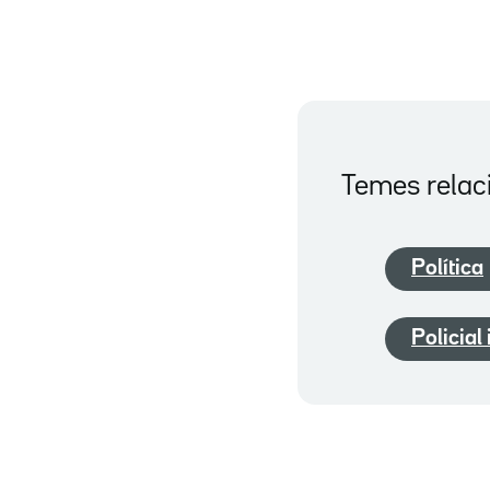
Temes relac
Política
Policial 