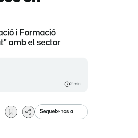
ació i Formació
at" amb el sector
2 min
Segueix-nos a