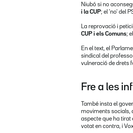
Niubó si no aconsegu
i la CUP
; el 'no' del
La reprovació i peti
CUP i els Comuns
; 
En el text, el Parla
sindical del profess
vulneració de drets 
Fre a les in
També insta el gover
moviments socials, a
aspecte que ha tirat
votat en contra, i Vox