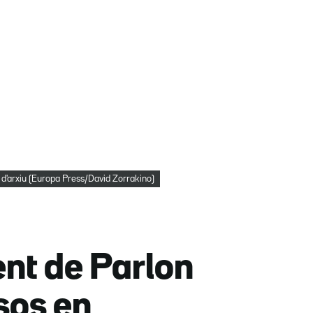
 d'arxiu (Europa Press/David Zorrakino)
nt de Parlon
ssos en