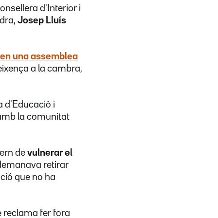
sellera d'Interior i
adra,
Josep Lluís
a en una assemblea
ixença a la cambra,
a d'Educació i
 amb la comunitat
vern de
vulnerar el
é demanava retirar
tició que no ha
 reclama fer fora