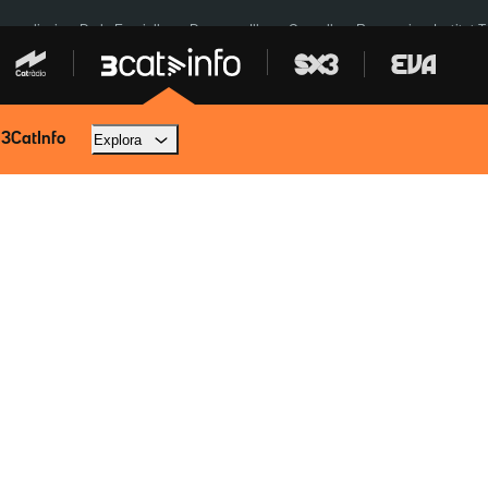
res eclipsi
De la Espriella
Dos anys Illa
Granollers Paraguai
Institut 
 3CatInfo
Explora