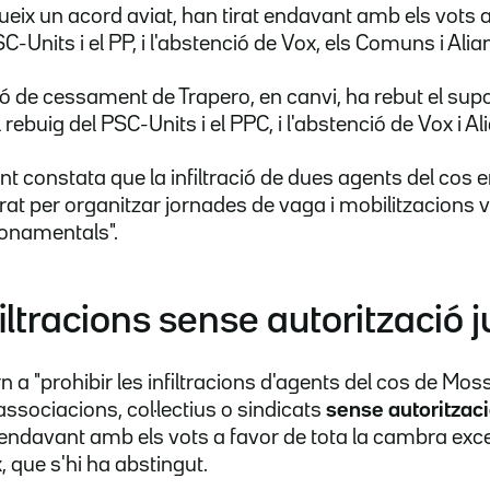
eix un acord aviat, han tirat endavant amb els vots a
 PSC-Units i el PP, i l'abstenció de Vox, els Comuns i Al
ció de cessament de Trapero, en canvi, ha rebut el sup
el rebuig del PSC-Units i el PPC, i l'abstenció de Vox i Al
ment constata que la infiltració de dues agents del co
orat per organitzar jornades de vaga i mobilitzacions
fonamentals".
filtracions sense autorització j
n a "prohibir les infiltracions d'agents del cos de M
ssociacions, col·lectius o sindicats
sense autorització
 endavant amb els vots a favor de tota la cambra exce
, que s'hi ha abstingut.