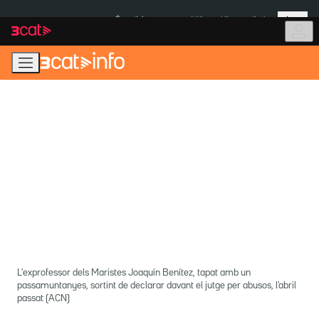
Anar
Anar
Més
a
al
És notícia:
Itàlia
Ulleres eclipsi
la
contingut
navegació
principal
L'exprofessor dels Maristes Joaquín Benítez, tapat amb un
passamuntanyes, sortint de declarar davant el jutge per abusos, l'abril
passat (ACN)