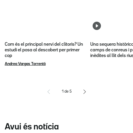
Com és el principal nervi del clítoris? Un
Una sequera històric
estudi el posa al descobert per primer
camps de conreus i p
cop
inèdites al llit dels riu
Andrea Vargas Torrentó
1
de
5
Avui és notícia