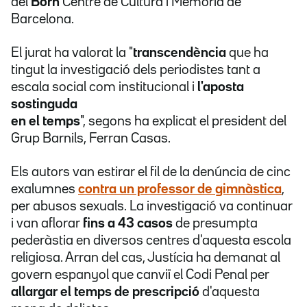
del
Born
Centre de Cultura i Memòria de
Barcelona.
El jurat ha valorat la "
transcendència
que ha
tingut la investigació d
els periodistes
tant a
escala
social com institucional i
l'aposta
sostinguda
en el temps
", segons ha explicat el president del
Grup Barnils, Ferran Casas.
Els autors van estirar el fil de la denúncia de cinc
exalumnes
contra un professor de gimnàstica
,
per abusos sexuals. La investigació va continuar
i van aflorar
fins a 43 casos
de presumpta
pederàstia en diversos centres d'aquesta escola
religiosa. Arran del cas, Justícia ha demanat al
govern espanyol que canviï el Codi Penal per
allargar el temps de prescripció
d'aquesta