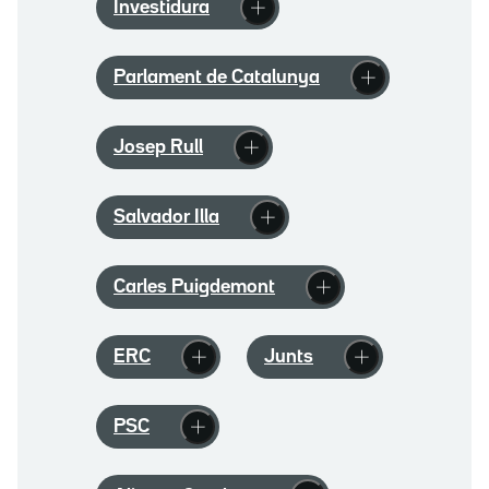
Investidura
Parlament de Catalunya
Josep Rull
Salvador Illa
Carles Puigdemont
ERC
Junts
PSC