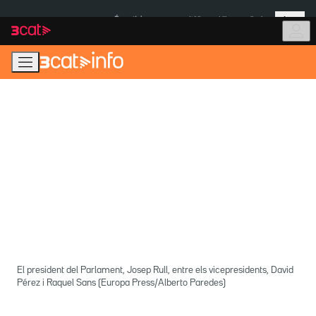
Anar
Anar
Més
a
al
És notícia:
Itàlia
Ulleres eclipsi
la
contingut
navegació
principal
El president del Parlament, Josep Rull, entre els vicepresidents, David
Pérez i Raquel Sans (Europa Press/Alberto Paredes)