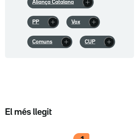
Aliança Catalana
PP
Vox
Comuns
CUP
El més llegit