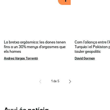
1
La bretxa orgàsmica: les dones tenen
Com l'aliança entre l
fins a un 30% menys d'orgasmes que
Turquia i el Pakistan 
els homes
tauler geopolític
Andrea Vargas Torrentó
David Gorman
1
de
5