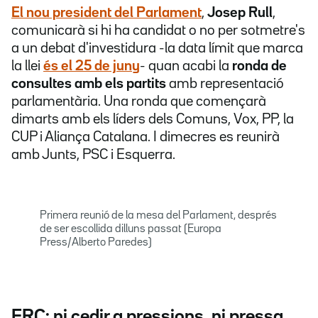
El nou president del Parlament
,
Josep Rull
,
comunicarà si hi ha candidat o no per sotmetre's
a un debat d'investidura -la data límit que marca
la llei
és el 25 de juny
- quan acabi la
ronda de
consultes amb els partits
amb representació
parlamentària. Una ronda que començarà
dimarts amb els líders dels Comuns, Vox, PP, la
CUP i Aliança Catalana. I dimecres es reunirà
amb Junts, PSC i Esquerra.
Primera reunió de la mesa del Parlament, després
de ser escollida dilluns passat (Europa
Press/Alberto Paredes)
ERC: ni cedir a pressions, ni pressa