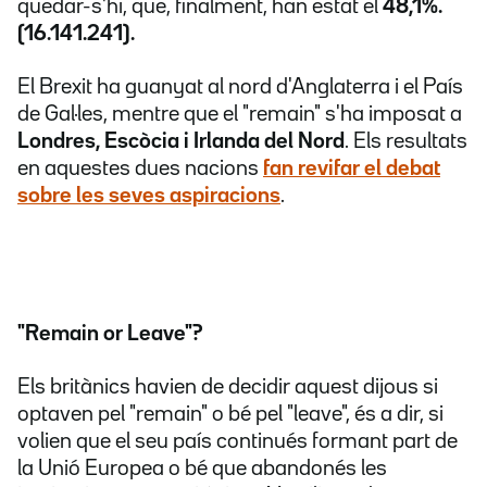
quedar-s'hi, que, finalment, han estat el
48,1%.
(16.141.241).
El Brexit ha guanyat al nord d'Anglaterra i el País
de Gal·les, mentre que el "remain" s'ha imposat a
Londres, Escòcia i Irlanda del Nord
. Els resultats
en aquestes dues nacions
fan revifar el debat
sobre les seves aspiracions
.
"Remain or Leave"?
Els britànics havien de decidir aquest dijous si
optaven pel "remain" o bé pel "leave", és a dir, si
volien que el seu país continués formant part de
la Unió Europea o bé que abandonés les