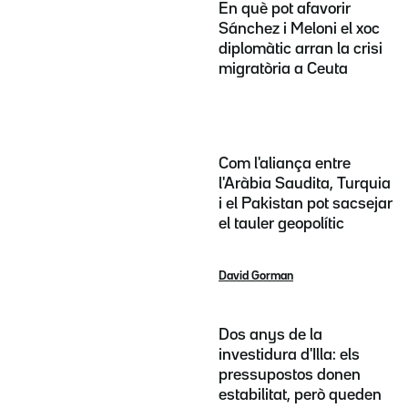
En què pot afavorir
Sánchez i Meloni el xoc
diplomàtic arran la crisi
migratòria a Ceuta
Com l'aliança entre
l'Aràbia Saudita, Turquia
i el Pakistan pot sacsejar
el tauler geopolític
David Gorman
Dos anys de la
investidura d'Illa: els
pressupostos donen
estabilitat, però queden