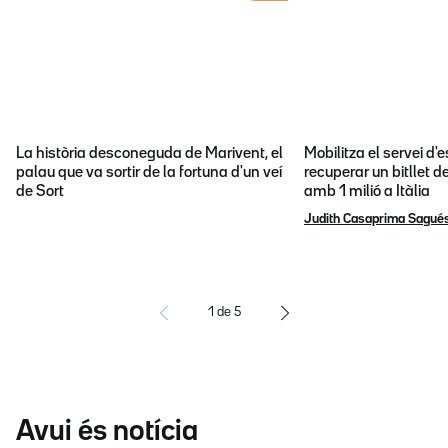
La història desconeguda de Marivent, el
Mobilitza el servei d
palau que va sortir de la fortuna d'un veí
recuperar un bitllet d
de Sort
amb 1 milió a Itàlia
Judith Casaprima Sagué
1
de
5
Avui és notícia