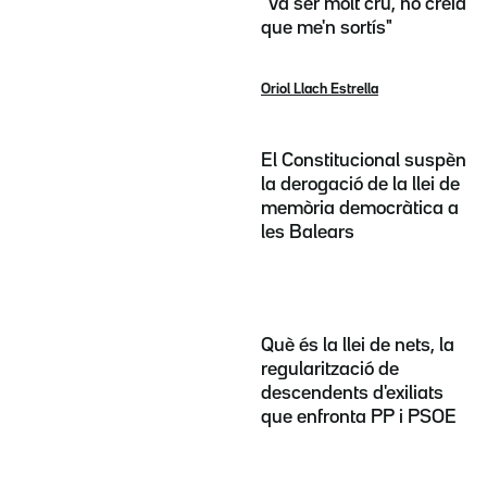
"Va ser molt cru, no creia
que me'n sortís"
Oriol Llach Estrella
El Constitucional suspèn
la derogació de la llei de
memòria democràtica a
les Balears
Què és la llei de nets, la
regularització de
descendents d'exiliats
que enfronta PP i PSOE