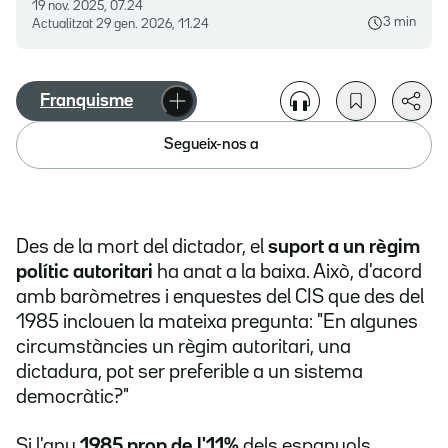
19 nov. 2025, 07.24
3 min
Actualitzat
29 gen. 2026, 11.24
Franquisme
Segueix-nos a
Des de la mort del dictador, el
suport a un règim
polític autoritari
ha anat a la baixa. Això, d'acord
amb baròmetres i enquestes del CIS que des del
1985 inclouen la mateixa pregunta: "En algunes
circumstàncies un règim autoritari, una
dictadura, pot ser preferible a un sistema
democràtic?"
Si l'any
1985 prop de l'11%
dels espanyols