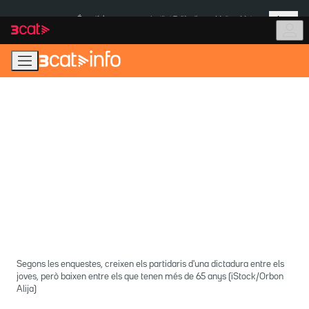
Anar
Anar
Més
a
al
És notícia:
Institut Tailàndia
Multa a Meta
la
contingut
navegació
principal
Segons les enquestes, creixen els partidaris d'una dictadura entre els
joves, però baixen entre els que tenen més de 65 anys (iStock/Orbon
Alija)