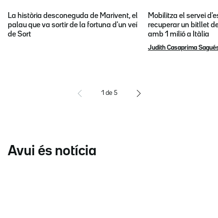
La història desconeguda de Marivent, el
Mobilitza el servei d
palau que va sortir de la fortuna d'un veí
recuperar un bitllet d
de Sort
amb 1 milió a Itàlia
Judith Casaprima Sagué
1
de
5
Avui és notícia