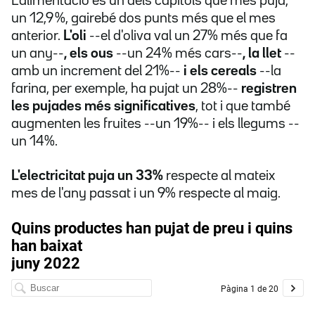
L'alimentació és un dels capítols que més puja,
un 12,9 %, gairebé dos punts més que el mes
anterior.
L'oli
--el d'oliva val un 27% més que fa
un any--
, els ous
--un 24% més cars--
, la llet
--
amb un increment del 21%--
i els cereals
--la
farina, per exemple, ha pujat un 28%--
registren
les pujades més significatives
, tot i que també
augmenten les fruites --un 19%-- i els llegums --
un 14%.
L'electricitat puja un 33%
respecte al mateix
mes de l'any passat i un 9% respecte al maig.