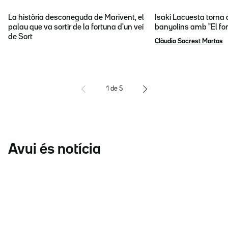
La història desconeguda de Marivent, el
Isaki Lacuesta torna 
palau que va sortir de la fortuna d'un veí
banyolins amb "El fon
de Sort
Clàudia Sacrest Martos
1
de
5
Avui és notícia