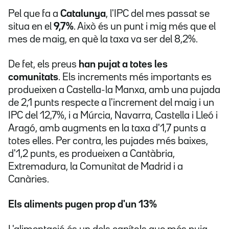
Pel que fa a
Catalunya
, l'IPC del mes passat se
situa en el
9,7%
. Això és un punt i mig més que el
mes de maig, en què la taxa va ser del 8,2%.
De fet, els preus
han pujat a totes les
comunitats
. Els increments més importants es
produeixen a Castella-la Manxa, amb una pujada
de 2,1 punts respecte a l'increment del maig i un
IPC del 12,7%, i a Múrcia, Navarra, Castella i Lleó i
Aragó, amb augments en la taxa d'1,7 punts a
totes elles. Per contra, les pujades més baixes,
d'1,2 punts, es produeixen a Cantàbria,
Extremadura, la Comunitat de Madrid i a
Canàries.
Els aliments pugen prop d'un 13%