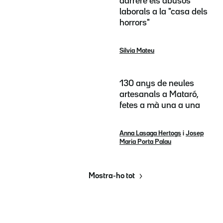
darrere els abusos
laborals a la "casa dels
horrors"
Sílvia Mateu
130 anys de neules
artesanals a Mataró,
fetes a mà una a una
Anna Lasaga Hertogs
i
Josep
Maria Porta Palau
Mostra-ho tot