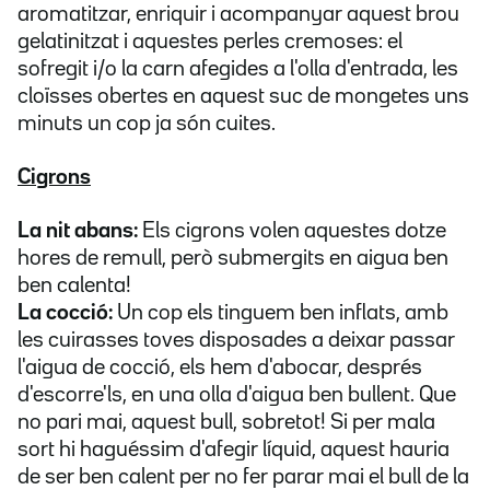
aromatitzar, enriquir i acompanyar aquest brou
gelatinitzat i aquestes perles cremoses: el
sofregit i/o la carn afegides a l'olla d'entrada, les
cloïsses obertes en aquest suc de mongetes uns
minuts un cop ja són cuites.
Cigrons
La nit abans:
Els cigrons volen aquestes dotze
hores de remull, però submergits en aigua ben
ben calenta!
La cocció:
Un cop els tinguem ben inflats, amb
les cuirasses toves disposades a deixar passar
l'aigua de cocció, els hem d'abocar, després
d'escorre'ls, en una olla d'aigua ben bullent. Que
no pari mai, aquest bull, sobretot! Si per mala
sort hi haguéssim d'afegir líquid, aquest hauria
de ser ben calent per no fer parar mai el bull de la