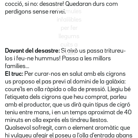
cocció, si no: desastre! Quedaran durs com
Fórmules
perdigons sense remei.
infal·libles
per fer
llegums
cuits a
Davant del desastre:
Si això us passa tritureu-
casa
los i feu-ne hummus! Passa a les millors
famílies...
El truc:
Per curar-nos en salut amb els cigrons
us proposo el pas previ al domini de la galàxia:
coure'ls en olla ràpida o olla de pressió. Llegiu bé
l'etiqueta dels cigrons que heu comprat, parleu
amb el productor, que us dirà quin tipus de cigró
teniu entre mans, i en un temps aproximat de 40
minuts en olla exprés els tindreu llestos.
Qualsevol sofregit, carn o element aromàtic que
hi vulgueu afegir el poseu a l'olla d'entrada abans