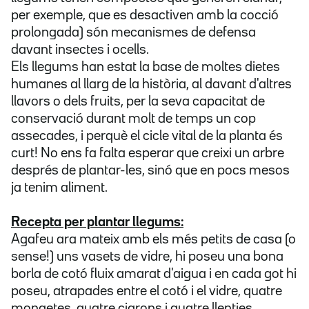
per exemple, que es desactiven amb la cocció
prolongada) són mecanismes de defensa
davant insectes i ocells.
Els llegums han estat la base de moltes dietes
humanes al llarg de la història, al davant d'altres
llavors o dels fruits, per la seva capacitat de
conservació durant molt de temps un cop
assecades, i perquè el cicle vital de la planta és
curt! No ens fa falta esperar que creixi un arbre
després de plantar-les, sinó que en pocs mesos
ja tenim aliment.
Recepta per plantar llegums:
Agafeu ara mateix amb els més petits de casa (o
sense!) uns vasets de vidre, hi poseu una bona
borla de cotó fluix amarat d'aigua i en cada got hi
poseu, atrapades entre el cotó i el vidre, quatre
mongetes, quatre cigrons i quatre llenties.