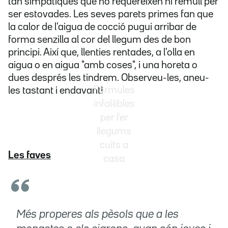
tan simpàtiques que no requereixen ni remull per
ser estovades. Les seves parets primes fan que
la calor de l'aigua de cocció pugui arribar de
forma senzilla al cor del llegum des de bon
principi. Així que, llenties rentades, a l'olla en
aigua o en aigua "amb coses", i una horeta o
dues després les tindrem. Observeu-les, aneu-
Fórmules
les tastant i endavant!
infal·libles
per fer
llegums
cuits a
Les faves
casa
Més properes als pèsols que a les