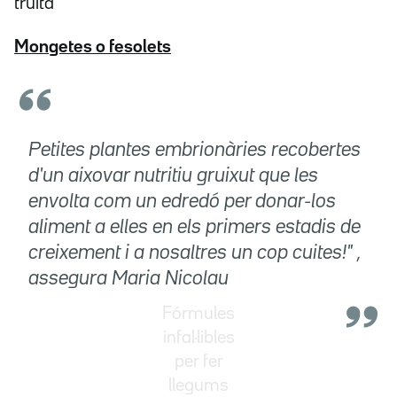
truita
Mongetes o fesolets
Petites plantes embrionàries recobertes
d'un aixovar nutritiu gruixut que les
envolta com un edredó per donar-los
aliment a elles en els primers estadis de
creixement i a nosaltres un cop cuites!" ,
assegura Maria Nicolau
Fórmules
infal·libles
per fer
llegums