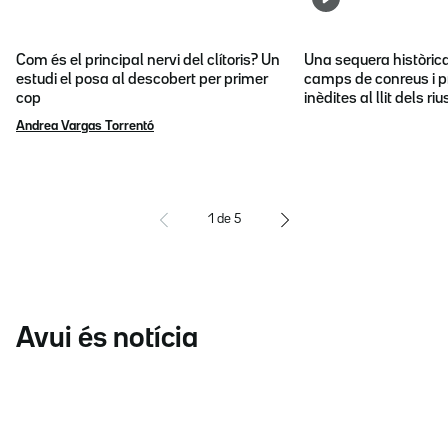
Com és el principal nervi del clítoris? Un
Una sequera històric
estudi el posa al descobert per primer
camps de conreus i p
cop
inèdites al llit dels riu
Andrea Vargas Torrentó
1
de
5
Avui és notícia