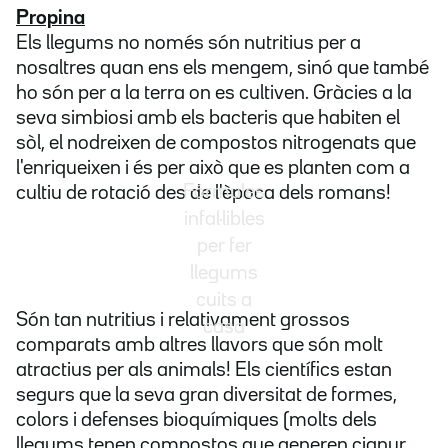
Propina
Els llegums no només són nutritius per a
nosaltres quan ens els mengem, sinó que també
ho són per a la terra on es cultiven. Gràcies a la
seva simbiosi amb els bacteris que habiten el
sòl, el nodreixen de compostos nitrogenats que
l'enriqueixen i és per això que es planten com a
Fórmules
cultiu de rotació des de l'època dels romans!
infal·libles
per fer
llegums
cuits a
Són tan nutritius i relativament grossos
casa
comparats amb altres llavors que són molt
atractius per als animals! Els científics estan
segurs que la seva gran diversitat de formes,
colors i defenses bioquímiques (molts dels
llegums tenen compostos que generen cianur,