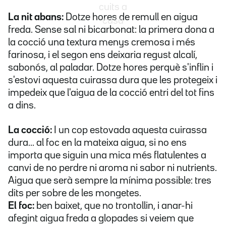
cuits a
La nit abans:
Dotze hores de remull en aigua
casa
freda. Sense sal ni bicarbonat: la primera dona a
la cocció una textura menys cremosa i més
farinosa, i el segon ens deixaria regust alcalí,
sabonós, al paladar. Dotze hores perquè s'inflin i
s'estovi aquesta cuirassa dura que les protegeix i
impedeix que l'aigua de la cocció entri del tot fins
a dins.
La cocció:
I un cop estovada aquesta cuirassa
dura... al foc en la mateixa aigua, si no ens
importa que siguin una mica més flatulentes a
canvi de no perdre ni aroma ni sabor ni nutrients.
Aigua que serà sempre la mínima possible: tres
dits per sobre de les mongetes.
El foc:
ben baixet, que no trontollin, i anar-hi
afegint aigua freda a glopades si veiem que