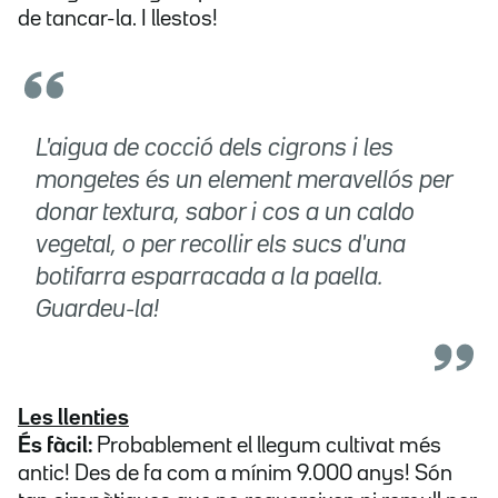
de tancar-la. I llestos!
L'aigua de cocció dels cigrons i les
mongetes és un element meravellós per
donar textura, sabor i cos a un caldo
vegetal, o per recollir els sucs d'una
botifarra esparracada a la paella.
Guardeu-la!
Les llenties
És fàcil:
Probablement el llegum cultivat més
antic! Des de fa com a mínim 9.000 anys! Són