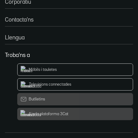
Corporatiu
Contacta'ns
Llengua
Troba'ns a
Mòbils i tauletes
Televisions connectades
Butlletins
Ajuda plataforma 3Cat