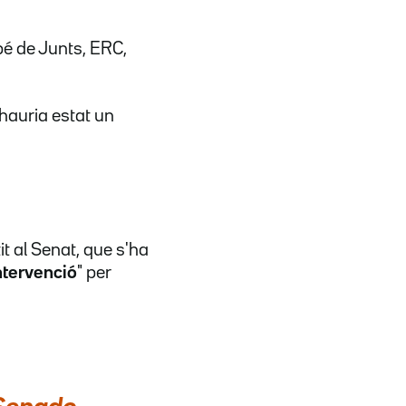
bé de Junts, ERC,
 hauria estat un
it al Senat, que s'ha
ntervenció
" per