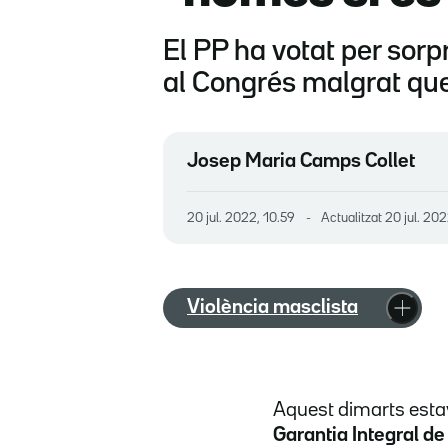
El PP ha votat per sorp
al Congrés malgrat que t
Josep Maria Camps Collet
20 jul. 2022, 10.59
Actualitzat
20 jul. 20
Violència masclista
Aquest dimarts estav
Garantia Integral de 