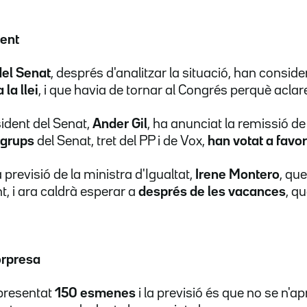
ent
 del Senat
, després d'analitzar la situació, han consid
la llei
, i que havia de tornar al Congrés perquè aclarei
sident del Senat,
Ander Gil
, ha anunciat la remissió de 
 grups
del Senat, tret del PP i de Vox,
han votat a favo
a previsió de la ministra d'Igualtat,
Irene Montero
, que
, i ara caldrà esperar a
després de les vacances
, q
orpresa
 presentat
150 esmenes
i la previsió és que no se n'a