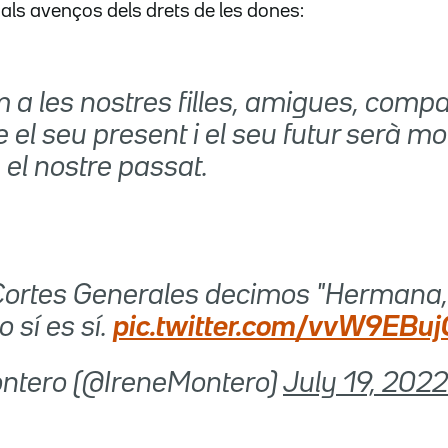
ls avenços dels drets de les dones:
m a les nostres filles, amigues, com
e el seu present i el seu futur serà m
e el nostre passat.
Cortes Generales decimos "Hermana, 
o sí es sí.
pic.twitter.com/vvW9EBu
Montero (@IreneMontero)
July 19, 2022