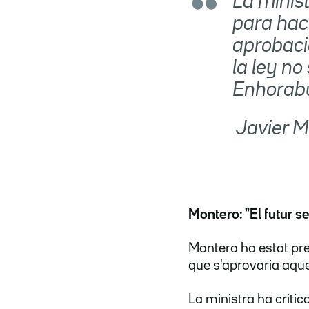
La minis
para hace
aprobació
la ley n
Enhorabu
 Javier
Montero: "El futur se
Montero ha estat pres
que s'aprovaria aques
La ministra ha critic