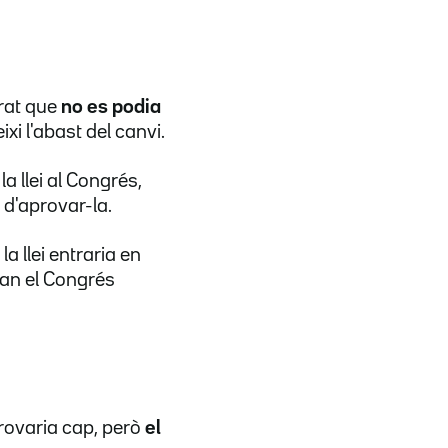
erat que
no es podia
xi l'abast del canvi.
la llei al Congrés,
r
d'aprovar-la.
 la llei entraria en
uan el Congrés
provaria cap, però
el