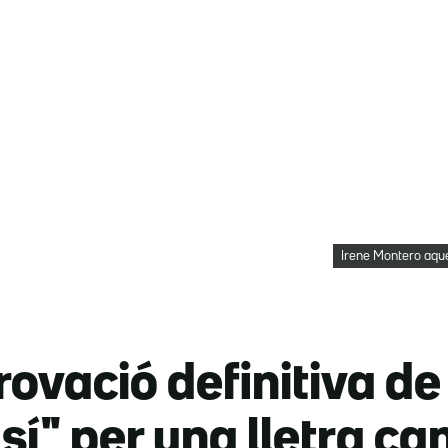
Irene Montero aqu
ovació definitiva de l
sí" per una lletra c