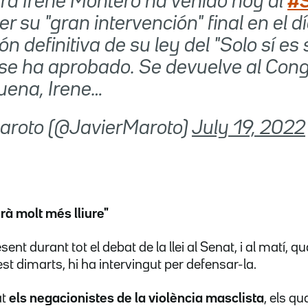
tra Irene Montero ha venido hoy al
#
r su "gran intervención" final en el dí
n definitiva de su ley del "Solo sí es 
o se ha aprobado. Se devuelve al Con
ena, Irene…
 Maroto (@JavierMaroto)
July 19, 2022
rà molt més lliure"
ent durant tot el debat de la llei al Senat, i al matí, 
t dimarts, hi ha intervingut per defensar-la.
at
els negacionistes de la violència masclista
, els q