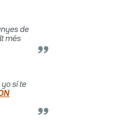
panyes de
olt més
yo sí te
jON