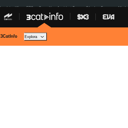
ardejos Kíiv
ERC
SpaceX
Accident Tona
Sánchez Europa
Marla
 3CatInfo
Explora