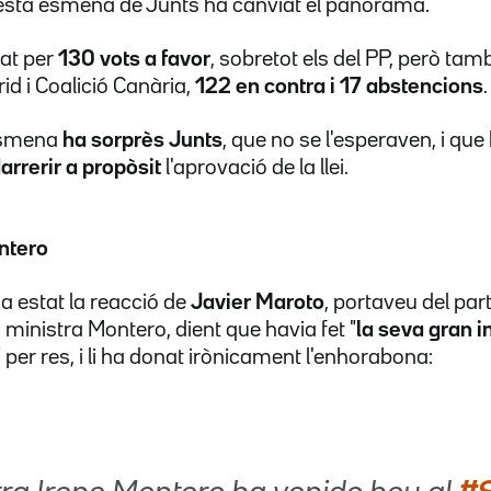
sta esmena de Junts ha canviat el panorama.
at per
130 vots a favor
, sobretot els del PP, però tam
d i Coalició Canària,
122 en contra i 17 abstencions
.
'esmena
ha sorprès Junts
, que no se l'esperaven, i que
arrerir a propòsit
l'aprovació de la llei.
ntero
ha estat la reacció de
Javier Maroto
, portaveu del part
a ministra Montero, dient que havia fet "
la seva gran i
" per res, i li ha donat irònicament l'enhorabona: