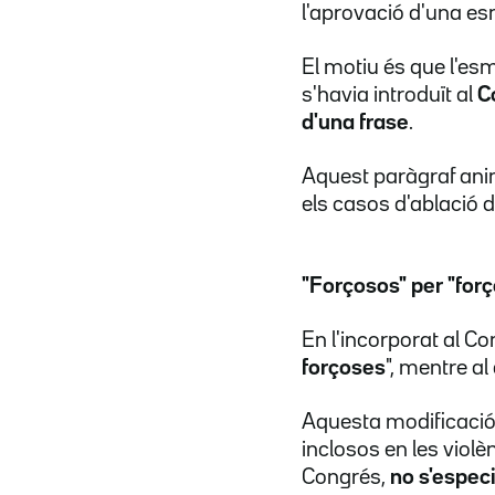
l'aprovació d'una e
El motiu és que l'e
s'havia introduït al
C
d'una frase
.
Aquest paràgraf ani
els casos d'ablació d
"Forçosos" per "for
En l'incorporat al Co
forçoses
", mentre al
Aquesta modificació
inclosos en les violè
Congrés,
no s'especi