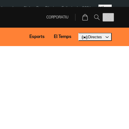
Més
ska
Jaume Giró
Dron Rússia
Eclipsi solar 2026
CORPORATIU
Esports
El Temps
Directes