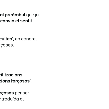
 al preàmbul
que ja
 canvia el sentit
cultes
", en concret
orçoses.
ilitzacions
acions forçosos
".
orçosos
per ser
introduïda al