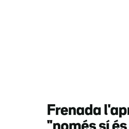
Frenada l'apr
"només sí és 