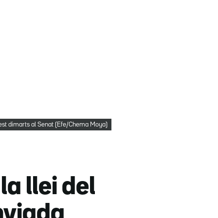
est dimarts al Senat (Efe/Chema Moya)
a llei del
anviada