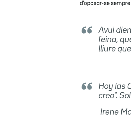
d'oposar-se sempre a
Avui die
feina, qu
lliure qu
Hoy las 
creo". Sol
 Irene 