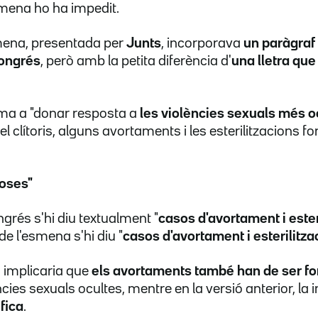
smena ho ha impedit.
smena, presentada per
Junts
, incorporava
un paràgraf
ongrés
, però amb la petita diferència d'
una lletra que
ma a "donar resposta a
les violències sexuals més o
el clítoris, alguns avortaments i les esterilitzacions f
çoses"
ngrés s'hi diu textualment "
casos d'avortament i ester
 de l'esmena s'hi diu "
casos d'avortament i esterilitz
 implicaria que
els avortaments
també han de ser f
ncies sexuals ocultes, mentre en la versió anterior, la 
fica
.