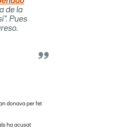
Senado
a de la
sí". Pues
greso.
quan donava per fet
uals ha acusat