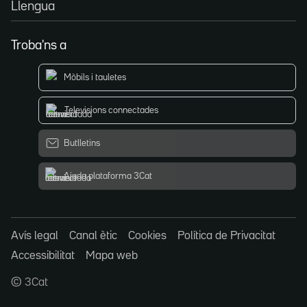
Llengua
Troba'ns a
Mòbils i tauletes
Televisions connectades
Butlletins
Ajuda plataforma 3Cat
Avís legal
Canal ètic
Cookies
Política de Privacitat
Accessibilitat
Mapa web
© 3Cat