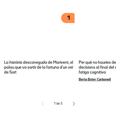
1
La història desconeguda de Marivent, el
Per què no hauries d
palau que va sortir de la fortuna d'un veí
decisions al final del
de Sort
fatiga cognitiva
Berta Boter Carbonell
1
de
5