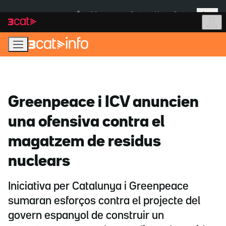
Anar
Anar
Més
a
al
És notícia:
Ceuta
Menors Ceuta
la
contingut
navegació
principal
Greenpeace i ICV anuncien
una ofensiva contra el
magatzem de residus
nuclears
Iniciativa per Catalunya i Greenpeace
sumaran esforços contra el projecte del
govern espanyol de construir un