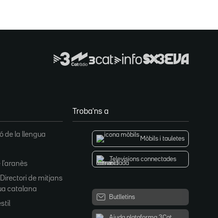
Troba'ns a
 de la llengua
Mòbils i tauletes
Televisions connectades
 l'aranès
 Directori de mitjans
ua catalana
Butlletins
stil
Ajuda plataforma 3Cat