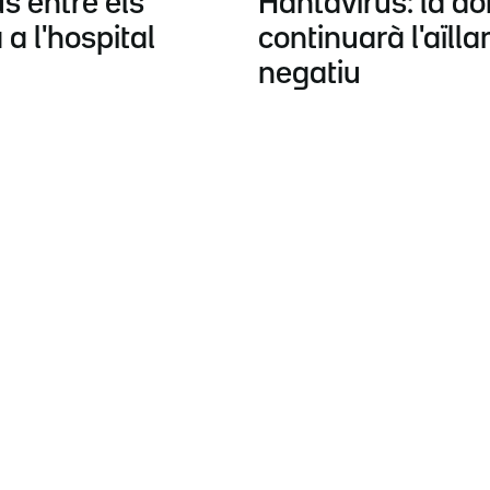
s entre els
Hantavirus: la do
a l'hospital
continuarà l'aïl
negatiu