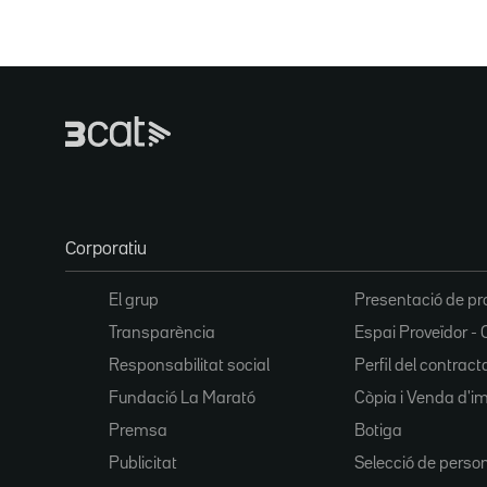
Corporatiu
El grup
Presentació de pr
Transparència
Espai Proveïdor - 
Responsabilitat social
Perfil del contract
Fundació La Marató
Còpia i Venda d'i
Premsa
Botiga
Publicitat
Selecció de perso