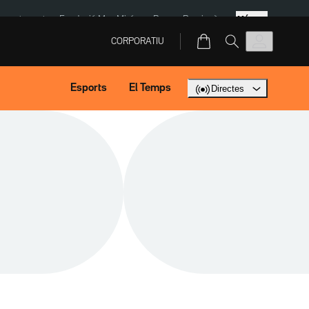
Més
ment agost
Fundació Mas Miró
eBay
Perpinyà
CORPORATIU
Esports
El Temps
Directes