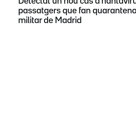
Detectat un nou cas d'hantaviru
passatgers que fan quarantena 
militar de Madrid