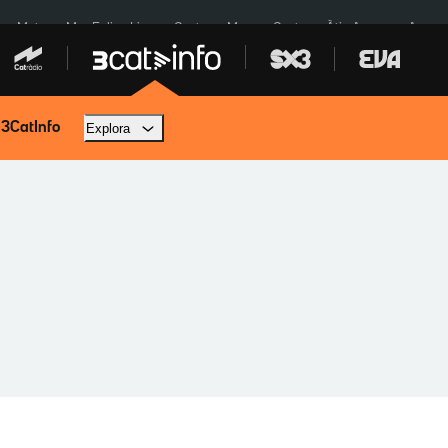
a a Meta
Mor Felipe Lipe
Ceuta
Menors Ceuta
Àtic Ayuso
Aparca
 3CatInfo
Explora