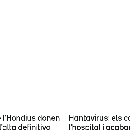
e l'Hondius donen
Hantavirus: els c
'alta definitiva
l'hospital i acab