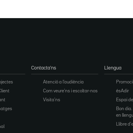
Contacta'ns
Llengua
ojectes
Atenció a l'audiència
Promoció
Client
Com veure'ns i escoltar-nos
ésAdir
ant
Visita'ns
Espai de
matges
Bon dia.
en lleng
Llibre d'e
nal