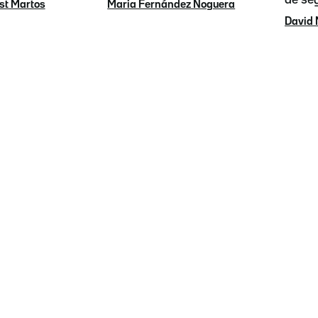
st Martos
Maria Fernández Noguera
David