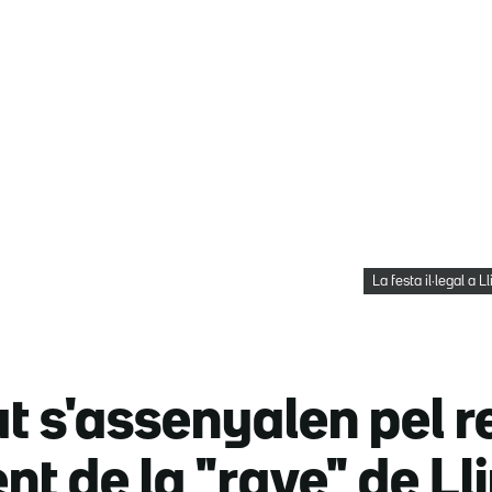
La festa il·legal a 
lut s'assenyalen pel r
t de la "rave" de Ll