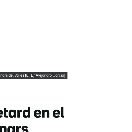
Llinars del Vallès (EFE/ Alejandro García)
etard en el
inars