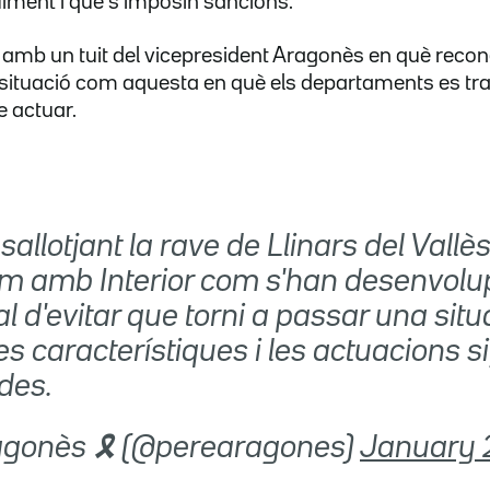
iment i que s'imposin sancions.
 amb un tuit del vicepresident Aragonès en què recon
 situació com aquesta en què els departaments es tr
e actuar.
sallotjant la rave de Llinars del Vallès
m amb Interior com s'han desenvolup
tal d'evitar que torni a passar una situ
s característiques i les actuacions s
des.
ragonès 🎗 (@perearagones)
January 