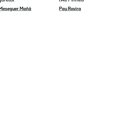
 Meseguer Mañá
Pau Rovira