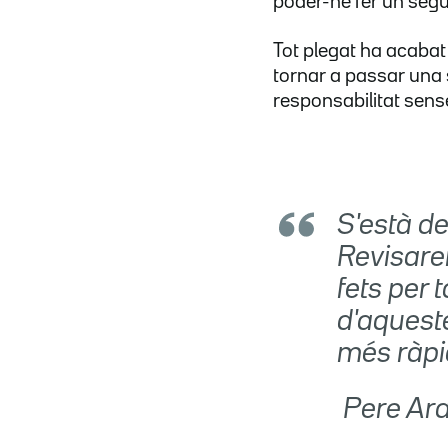
poder-ne fer un segu
Tot plegat ha acabat
tornar a passar una
responsabilitat sens
S'està de
Revisare
fets per 
d'aqueste
més ràpi
 Pere A