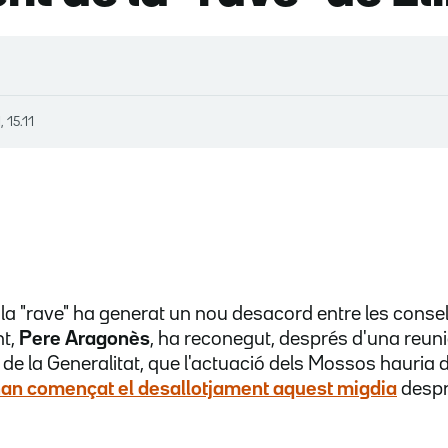
, 15.11
la "rave" ha generat un nou desacord entre les conselle
nt,
Pere Aragonès
, ha reconegut, després d'una reuni
 de la Generalitat, que l'actuació dels Mossos hauria
an començat el desallotjament aquest migdia
despr