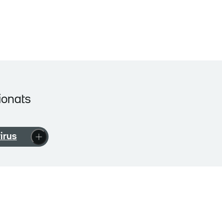
ionats
irus