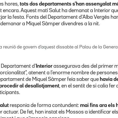
es hores,
tots dos departaments s'han assenyalat 
t encara. Aquest matí Salut ha demanat a Interior que
jar la festa. Fonts del Departament d'Alba Vergés ha
va demanar a Miquel Sàmper divendres a la nit.
la reunió de govern d'aquest dissabte al Palau de la Genera
l Departament d'
Interior
assegurava des del primer
rcionalitat", atenent a l'enorme nombre de persones
 departament de Miquel Sàmper feia saber que
havia d
procedir al desallotjament
, en el sentit de si calia fe
ticipants.
alut
responia de forma contundent:
mai fins ara els
r actuar. De fet, han instat els Mossos a identificar el