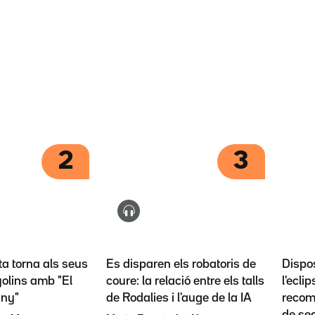
2
3
ta torna als seus
Es disparen els robatoris de
Dispos
olins amb "El
coure: la relació entre els talls
l'eclip
any"
de Rodalies i l'auge de la IA
recoma
de se