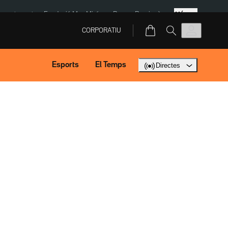
Més
ment agost
Fundació Mas Miró
eBay
Perpinyà
CORPORATIU
Esports
El Temps
Directes