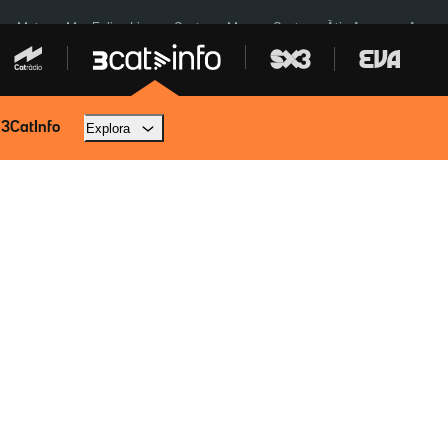
a a Meta
Mor Felipe Lipe
Ceuta
Menors Ceuta
Àtic Ayuso
Aparca
 3CatInfo
Explora