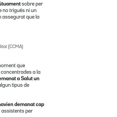
mútuament
sobre per
 no trigués ni un
n assegurat que la
litat (CCMA)
 moment que
 concentrades a la
emanat a Salut un
r algun tipus de
 havien demanat cap
s assistents per