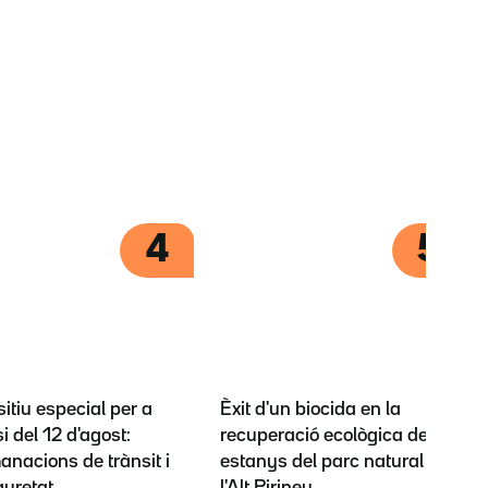
4
5
itiu especial per a
Èxit d'un biocida en la
si del 12 d'agost:
recuperació ecològica dels
nacions de trànsit i
estanys del parc natural de
guretat
l'Alt Pirineu