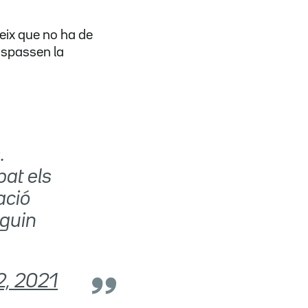
eix que no ha de
aspassen la
.
at els
ació
iguin
2, 2021