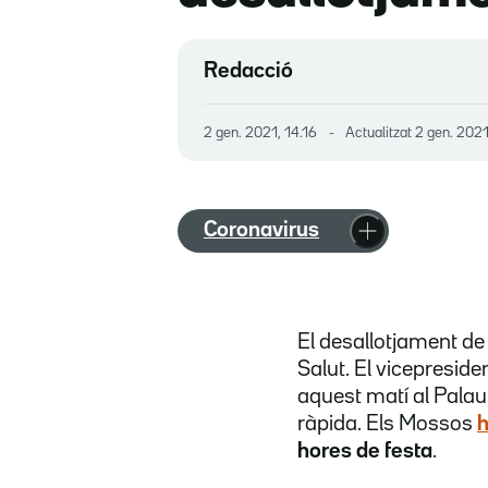
Redacció
2 gen. 2021, 14.16
Actualitzat
2 gen. 2021
Coronavirus
El desallotjament de 
Salut. El vicepreside
aquest matí al Palau
ràpida. Els Mossos
h
hores de festa
.