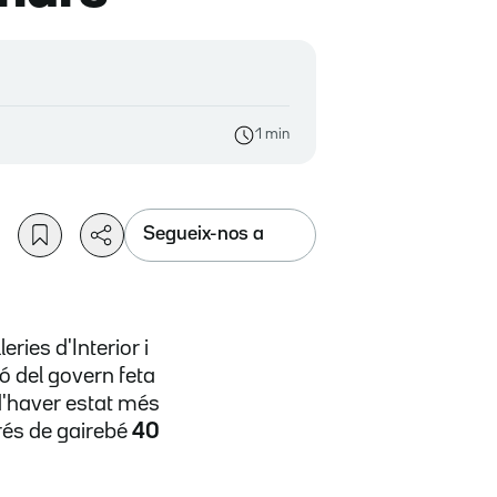
1 min
Segueix-nos a
ries d'Interior i
ó del govern feta
 d'haver estat més
és de gairebé
40