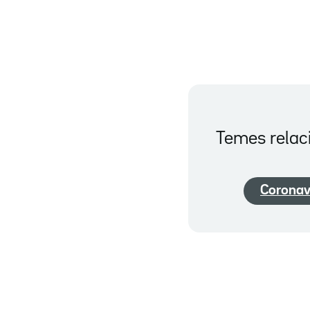
Temes relac
Coronav