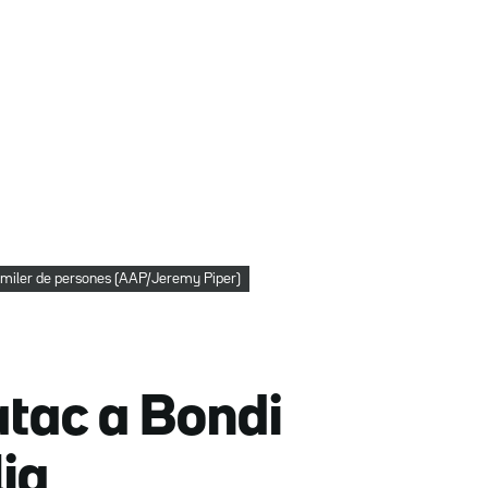
 un miler de persones (AAP/Jeremy Piper)
'atac a Bondi
lia