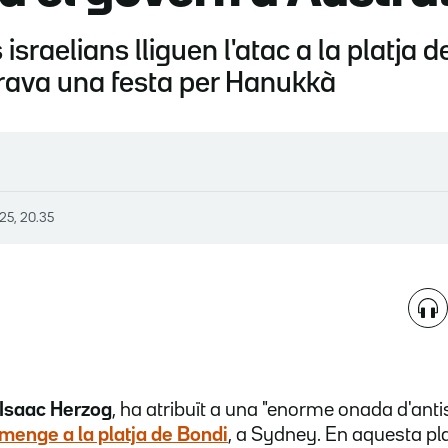
sraelians lliguen l'atac a la platja d
brava una festa per Hanukkà
25, 20.35
Isaac Herzog
, ha atribuït a una "enorme onada d'ant
menge a la platja de Bondi
, a Sydney. En aquesta pla