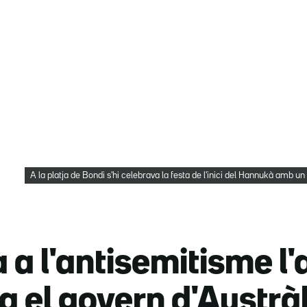
A la platja de Bondi s'hi celebrava la festa de l'inici del Hannukà amb
a a l'antisemitisme l
ca el govern d'Austrà