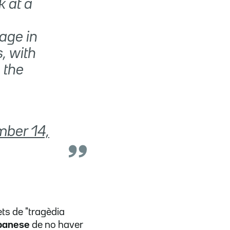
k at a
page in
s, with
e the
ber 14,
fets de "tragèdia
banese
de no haver