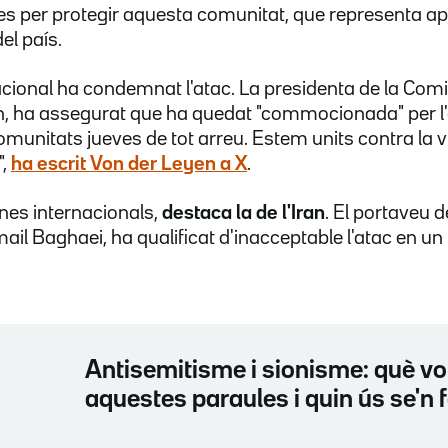
s per protegir aquesta comunitat, que representa 
el país.
cional ha condemnat l'atac. La presidenta de la Com
n, ha assegurat que ha quedat "commocionada" per l'
omunitats jueves de tot arreu. Estem units contra la v
",
ha escrit Von der Leyen a X
.
nes internacionals,
destaca la de l'Iran
. El portaveu d
smail Baghaei, ha qualificat d'inacceptable l'atac en u
Antisemitisme i sionisme: què vol
aquestes paraules i quin ús se'n 