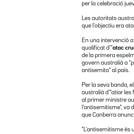
per la celebració ju
Les autoritats austr
que l'objectiu era at
En una intervenció a
qualificat d'"
atac cru
de la primera espelm
govern australià a "
antisemita" al país.
Per la seva banda, el
australià d'"atiar le
al primer ministre aus
l'antisemitisme", va 
que Canberra anuncié
"L'antisemitisme és u