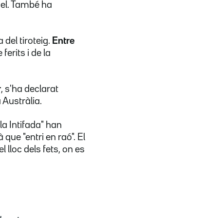
ael. També ha
del tiroteig.
Entre
erits i de la
r
, s'ha declarat
 Austràlia.
a Intifada" han
 que "entri en raó". El
loc dels fets, on es