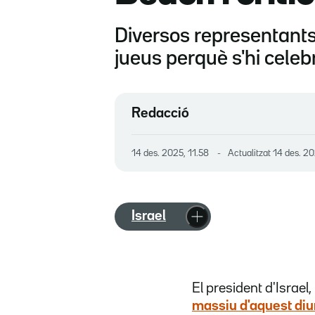
Diversos representants i
jueus perquè s'hi cele
Redacció
14 des. 2025, 11.58
Actualitzat
14 des. 20
Israel
El president d'Israel,
massiu d'aquest diu