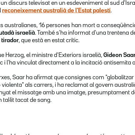
un discurs televisat en un esdeveniment al sud d'Isr
l
reconeixement australià de l'Estat palestí
.
ls australianes, 16 persones han mort a conseqüència 
utadà israelià
. També s'ha informat d'una trentena de f
 tirador
, que està en estat crític.
ue Herzog, el ministre d'Exteriors israelià,
Gideon Saa
c i l'ha vinculat directament a la incitació antisemita a
xes, Saar ha afirmat que consignes com "globalitzar l
violenta" als carrers, i ha reclamat al govern australià
yat el missatge amb una imatge, presumptament del l
al·lit tacat de sang.