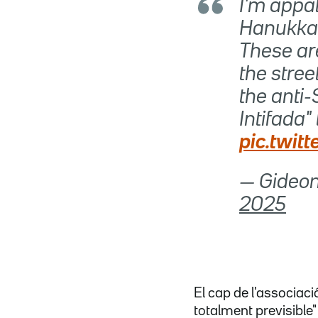
I'm appa
Hanukkah
These are
the stree
the anti-
Intifada"
pic.twit
2025
El cap de l'associaci
totalment previsible"