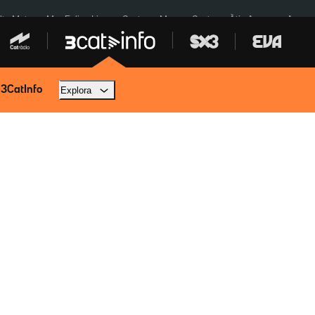
lta Meta
Mor Felipe Lipe
Ceuta
Menors Ceuta
Àtic Ayuso
Aparca
 3CatInfo
Explora