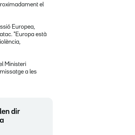
aproximadament el
issió Europea,
atac. "Europa està
iolència,
el Ministeri
n missatge a les
en dir
fa