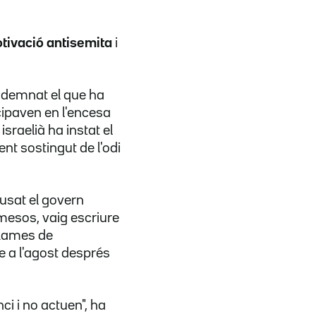
otivació antisemita
i
ondemnat el que ha
icipaven en l'encesa
sraelià ha instat el
t sostingut de l'odi
cusat el govern
 mesos, vaig escriure
 flames de
e a l'agost després
ci i no actuen", ha