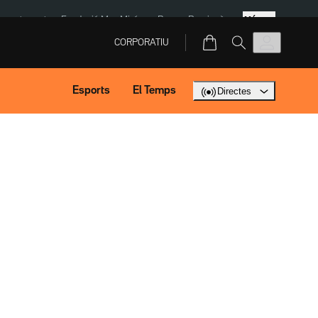
Més
ment agost
Fundació Mas Miró
eBay
Perpinyà
CORPORATIU
Esports
El Temps
Directes