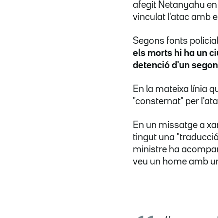
afegit Netanyahu en 
vinculat l'atac amb e
Segons fonts policia
els morts hi ha un ci
detenció d'un segon
En la mateixa línia q
"consternat" per l'ata
En un missatge a xar
tingut una "traducció 
ministre ha acompan
veu un home amb un t