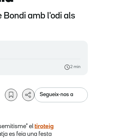
e Bondi amb l'odi als
2 min
Segueix-nos a
isemitisme" el
tiroteig
tja es feia una festa