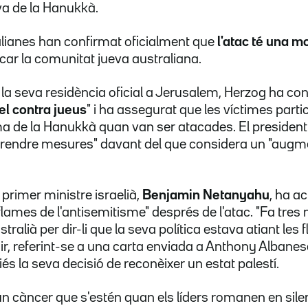
eva de la Hanukkà.
alianes han confirmat oficialment que
l'atac té una m
acar la comunitat jueva australiana.
 la seva residència oficial a Jerusalem, Herzog ha c
el contra jueus
" i ha assegurat que les víctimes part
a de la Hanukkà quan van ser atacades. El president i
prendre mesures" davant del que considera un "augmen
 primer ministre israelià,
Benjamin Netanyahu
, ha a
s flames de l'antisemitisme" després de l'atac. "Fa tres
tralià per dir-li que la seva política estava atiant les
dir, referint-se a una carta enviada a Anthony Albanes
s la seva decisió de reconèixer un estat palestí.
n càncer que s'estén quan els líders romanen en silen