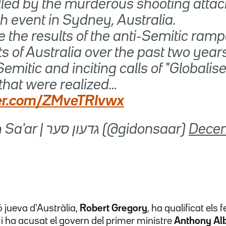
lled by the murderous shooting attac
 event in Sydney, Australia.
 the results of the anti-Semitic ram
ts of Australia over the past two year
Semitic and inciting calls of "Globalis
 that were realized…
ter.com/ZMveTRIvwx
— Gideon Sa'ar | גדעון סער (@gidonsaar)
Decem
ó jueva d'Austràlia,
Robert Gregory
, ha qualificat els 
 i ha acusat el govern del primer ministre
Anthony Al