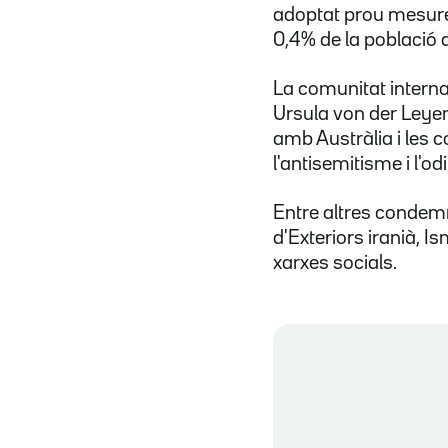
adoptat prou mesure
0,4% de la població d
La comunitat interna
Ursula von der Leye
amb Austràlia i les c
l'antisemitisme i l'odi
Entre altres condem
d'Exteriors iranià, I
xarxes socials.