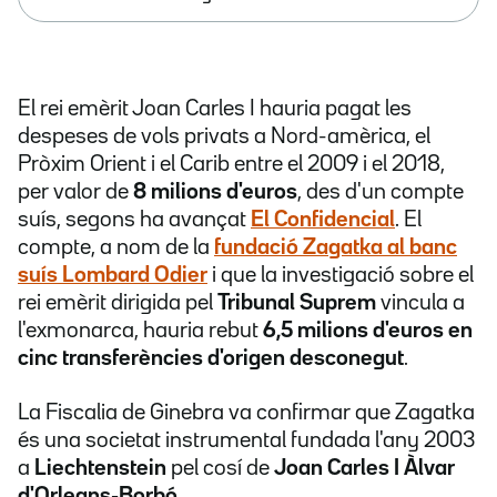
El rei emèrit Joan Carles I hauria pagat les
despeses de vols privats a Nord-amèrica, el
Pròxim Orient i el Carib entre el 2009 i el 2018,
per valor de
8 milions d'euros
, des d'un compte
suís, segons ha avançat
El Confidencial
. El
compte, a nom de la
fundació Zagatka
al banc
suís
Lombard Odier
i que la investigació sobre el
rei emèrit dirigida pel
Tribunal Suprem
vincula a
l'exmonarca, hauria rebut
6,5 milions d'euros en
cinc transferències d'origen desconegut
.
La Fiscalia de Ginebra va confirmar que Zagatka
és una societat instrumental fundada l'any 2003
a
Liechtenstein
pel cosí de
Joan Carles I Àlvar
d'Orleans-Borbó
.