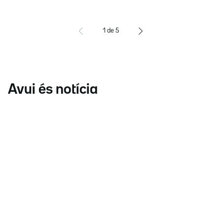
1
de
5
Avui és notícia