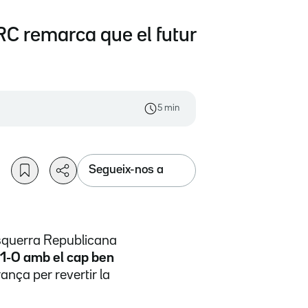
RC remarca que el futur
5 min
Segueix-nos a
'Esquerra Republicana
 l'1-O amb el cap ben
ança per revertir la