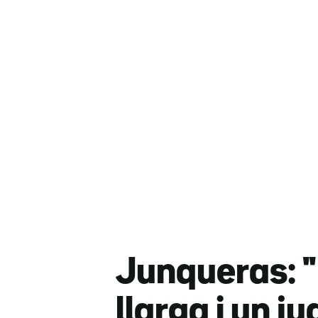
Junqueras: "
llarga i un ju