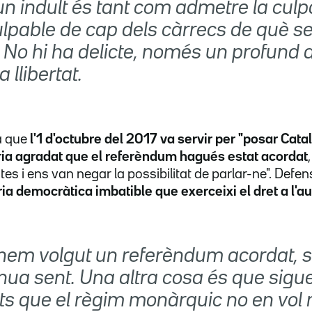
un indult és tant com admetre la culpab
ulpable de cap dels càrrecs de què s
 No hi ha delicte, només un profund 
la llibertat.
a que
l'1 d'octubre del 2017 va servir per "posar Cat
uria agradat que el referèndum hagués estat acordat
otes i ens van negar la possibilitat de parlar-ne". Defe
ia democràtica imbatible que exerceixi el dret a l'a
em volgut un referèndum acordat, s
inua sent. Una altra cosa és que sig
s que el règim monàrquic no en vol n