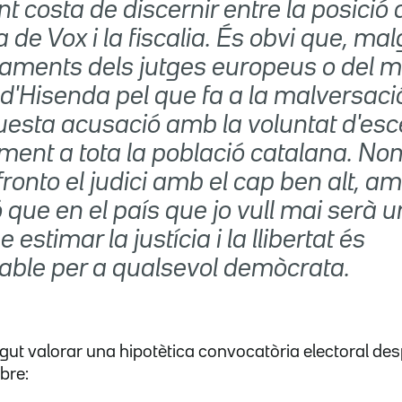
nt costa de discernir entre la posició 
a de Vox i la fiscalia. És obvi que, mal
aments dels jutges europeus o del m
 d'Hisenda pel que fa a la malversaci
uesta acusació amb la voluntat d'esce
ment a tota la població catalana. N
fronto el judici amb el cap ben alt, am
 que en el país que jo vull mai serà u
e estimar la justícia i la llibertat és
iable per a qualsevol demòcrata.
ut valorar una hipotètica convocatòria electoral des
ubre: