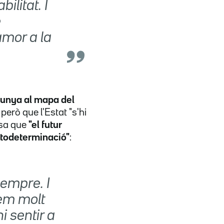
ilitat. I
e
amor a la
alunya al mapa del
, però que l'Estat "s'hi
nsa que
"el futur
utodeterminació"
:
empre. I
uem molt
i sentir a