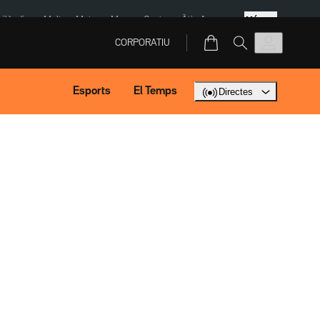
Més
Tailàndia
Multa a Meta
Menors Ceuta
Àtic Ayuso
CORPORATIU
Esports
El Temps
Directes