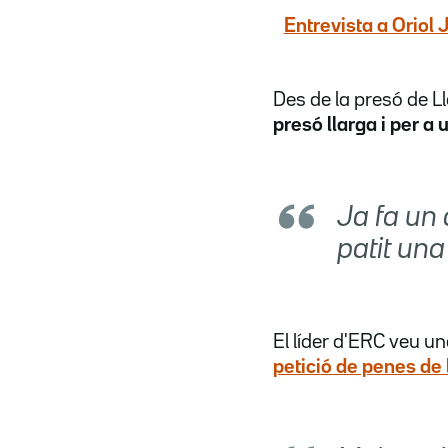
Entrevista a Oriol
Des de la presó de L
presó llarga i per a 
Ja fa un 
patit una
El líder d'ERC veu u
petició de penes de l