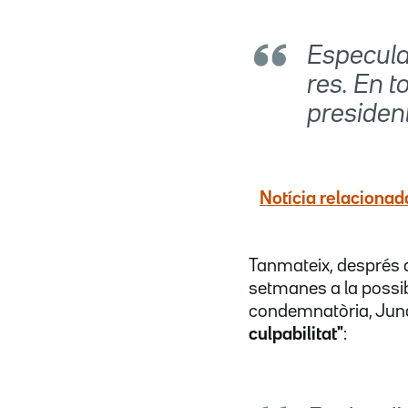
Especula
res. En t
president
Notícia relacionada
Tanmateix, després
setmanes a la possibi
condemnatòria, Jun
culpabilitat"
: