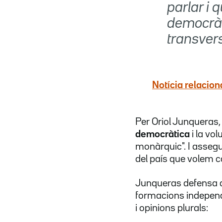
parlar i 
democràt
transvers
Notícia relacion
Per Oriol Junqueras,
democràtica
i la vol
monàrquic". I assegur
del país que volem co
​Junqueras defensa 
formacions independe
i opinions plurals: