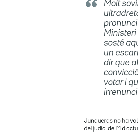
Molt sovi
ultradret
pronunci
Ministeri
sosté aq
un escar
dir que a
convicció
votar i qu
irrenunc
Junqueras no ha volg
del judici de l'1 d'oct