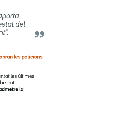
aporta
estat del
t".
sabran les peticions
ntat les últimes
bi sent
 admetre la