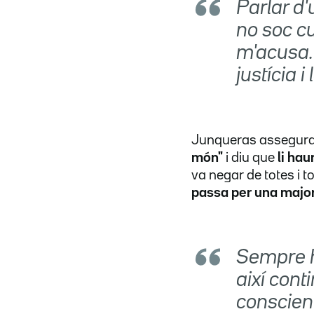
Parlar d'
no soc c
m'acusa.
justícia i 
Junqueras assegur
món"
i diu que
li ha
va negar de totes i t
passa per una major
Sempre h
així cont
conscient