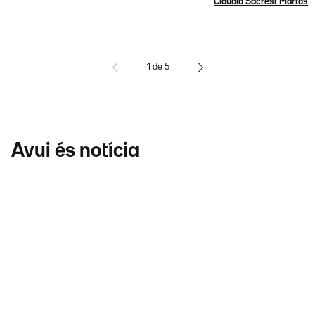
Clàudia Sacrest Martos
1
de
5
Avui és notícia