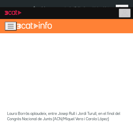
Anar
Anar
Més
a
al
És notícia:
Institut Tailàndia
Multa a Meta
la
contingut
navegació
principal
Laura Borràs aplaudeix, entre Josep Rull i Jordi Turull, en el final del
Congrés Nacional de Junts (ACN/Miquel Vera i Carola López)