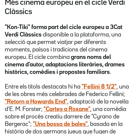
Més cinema europeu en el cicle Verdi
Clàssics
"Kon-Tiki" forma part del cicle europeu a 3Cat
Verdi Clàssics
disponible a la plataforma, una
selecció que permet viatjar per diferents
moments, països i tradicions del cinema
europeu. El cicle combina
grans noms del
cinema d'autor, adaptacions literàries, drames
històrics, comèdies i propostes familiars
.
Entre els títols destacats hi ha
"Fellini 8 1/2"
, una
de les obres més celebrades de Federico Fellini;
"Retorn a Howards End"
, adaptació de la novel·la
d'E. M. Forster;
"Cartes a Roxane"
, una comèdia
sobre el procés creatiu darrere de "Cyrano de
Bergerac";
"Una bossa de bales"
, basada en la
història de dos germans jueus que fugen de