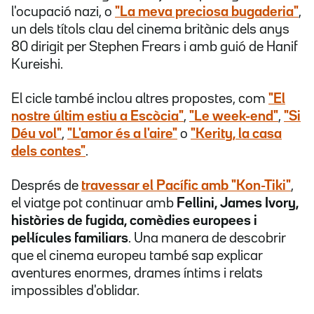
l'ocupació nazi, o
"La meva preciosa bugaderia"
,
un dels títols clau del cinema britànic dels anys
80 dirigit per Stephen Frears i amb guió de Hanif
Kureishi.
El cicle també inclou altres propostes, com
"El
nostre últim estiu a Escòcia"
,
"Le week-end"
,
"Si
Déu vol"
,
"L'amor és a l'aire"
o
"Kerity, la casa
dels contes"
.
Després de
travessar el Pacífic amb
"Kon-Tiki"
,
el viatge pot continuar amb
Fellini, James Ivory,
històries de fugida, comèdies europees i
pel·lícules familiars
. Una manera de descobrir
que el cinema europeu també sap explicar
aventures enormes, drames íntims i relats
impossibles d'oblidar.