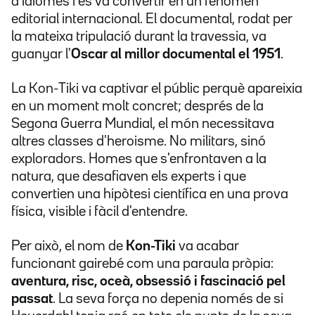
d'idiomes i es va convertir en un fenomen
editorial internacional. El documental, rodat per
la mateixa tripulació durant la travessia, va
guanyar l'
Oscar al millor documental el 1951
.
La Kon-Tiki va captivar el públic perquè apareixia
en un moment molt concret; després de la
Segona Guerra Mundial, el món necessitava
altres classes d'heroisme. No militars, sinó
exploradors. Homes que s'enfrontaven a la
natura, que desafiaven els experts i que
convertien una hipòtesi científica en una prova
física, visible i fàcil d'entendre.
Per això, el nom de
Kon-Tiki
va acabar
funcionant gairebé com una paraula pròpia:
aventura, risc, oceà, obsessió i fascinació pel
passat
. La seva força no depenia només de si