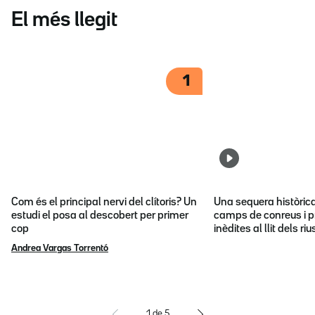
El més llegit
1
Com és el principal nervi del clítoris? Un
Una sequera històric
estudi el posa al descobert per primer
camps de conreus i p
cop
inèdites al llit dels riu
Andrea Vargas Torrentó
1
de
5