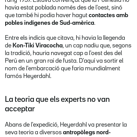
l'any 1937. Estava convençut que la Polinèsia no
havia estat poblada només des de l'oest, sinó
que també hi podia haver hagut
contactes amb
pobles indígenes de Sud-amèrica
.
Entre els indicis que citava, hi havia la llegenda
de
Kon-Tiki Viracocha
, un cap nadiu que, segons
la tradició, hauria navegat cap a l'oest des del
Perú en un gran rai de fusta. D'aquí va sortir el
nom de l'embarcació que faria mundialment
famós Heyerdahl.
La teoria que els experts no van
acceptar
Abans de l'expedició, Heyerdahl va presentar la
seva teoria a diversos
antropòlegs nord-