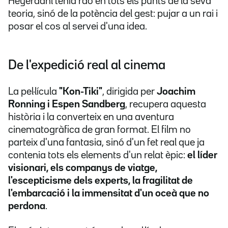
Heyerdahl tenia raó en tots els punts de la seva
teoria, sinó de la potència del gest: pujar a un rai i
posar el cos al servei d'una idea.
De l'expedició real al cinema
La pel·lícula
"Kon-Tiki"
, dirigida per
Joachim
Ronning i Espen Sandberg
, recupera aquesta
història i la converteix en una aventura
cinematogràfica de gran format. El film no
parteix d'una fantasia, sinó d'un fet real que ja
contenia tots els elements d'un relat èpic:
el líder
visionari, els companys de viatge,
l'escepticisme dels experts, la fragilitat de
l'embarcació i la immensitat d'un oceà que no
perdona
.