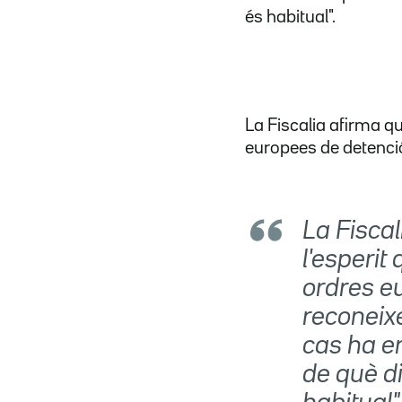
és habitual".
La Fiscalia afirma q
europees de detenció
La Fisca
l'esperit
ordres eu
reconeix
cas ha en
de què d