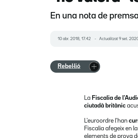
En una nota de premsa,
10 abr. 2018, 17.42
Actualitzat
9 set. 202
Rebel·lió
La
Fiscalia de l'Aud
ciutadà britànic
acus
L'euroordre l'han
cur
Fiscalia afegeix en 
elements de prova de