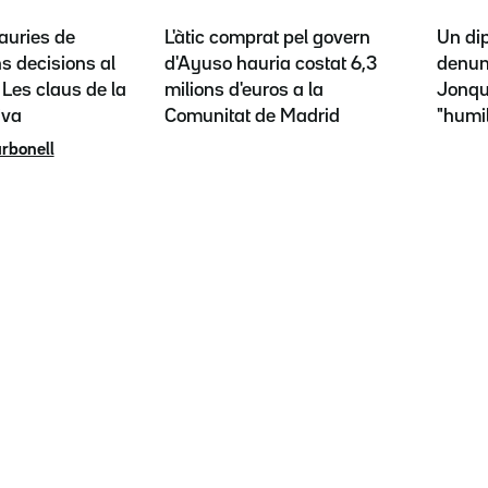
auries de
L'àtic comprat pel govern
Un di
s decisions al
d'Ayuso hauria costat 6,3
denunc
? Les claus de la
milions d'euros a la
Jonqu
iva
Comunitat de Madrid
"humil
arbonell