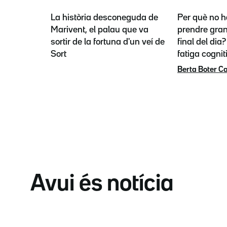
La història desconeguda de
Per què no h
Marivent, el palau que va
prendre gran
sortir de la fortuna d'un veí de
final del dia
Sort
fatiga cognit
Berta Boter C
Avui és notícia