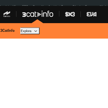
ardejos Kíiv
ERC
SpaceX
Accident Tona
Sánchez Europa
Marla
 3CatInfo
Explora