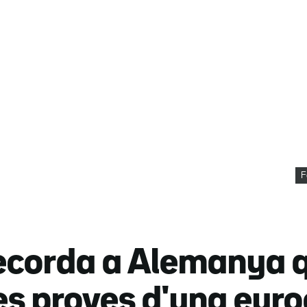
F
 recorda a Alemanya
les proves d'una eur