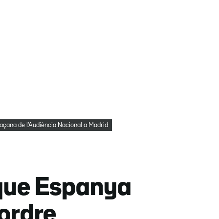
açana de l'Audiència Nacional a Madrid
 que Espanya
oordre