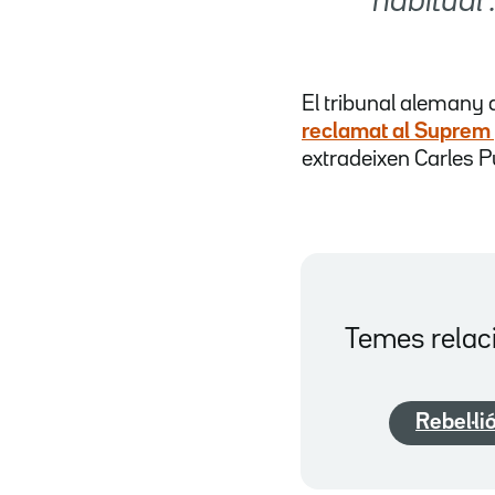
habitual"
El tribunal alemany d
reclamat al Suprem 
extradeixen Carles 
Temes relac
Rebel·li