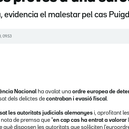
 evidencia el malestar pel cas Pui
0, 09.53
iència Nacional
ha avalat una
ordre europea de dete
at dels delictes de
contraban i evasió fiscal
.
sat les autoritats judicials alemanyes
i, aprofitant l
la nota de premsa que "
en cap cas ha entrat a valorar
l
 què disposen les autoritats que sol·liciten l'euroord