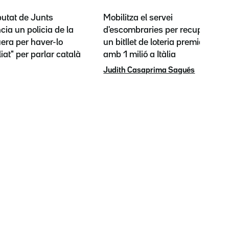
putat de Junts
Mobilitza el servei
ia un policia de la
d'escombraries per recuperar
era per haver-lo
un bitllet de loteria premiat
iat" per parlar català
amb 1 milió a Itàlia
Judith Casaprima Sagués