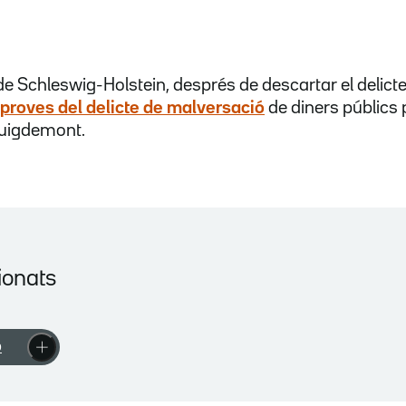
.
e Schleswig-Holstein, després de descartar el delicte 
proves del delicte de malversació
de diners públics p
Puigdemont.
ionats
ó