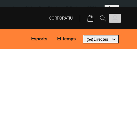
Més
ska
Jaume Giró
Dron Rússia
Eclipsi solar 2026
CORPORATIU
Esports
El Temps
Directes