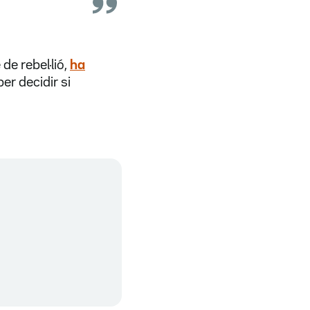
de rebel·lió,
ha
er decidir si