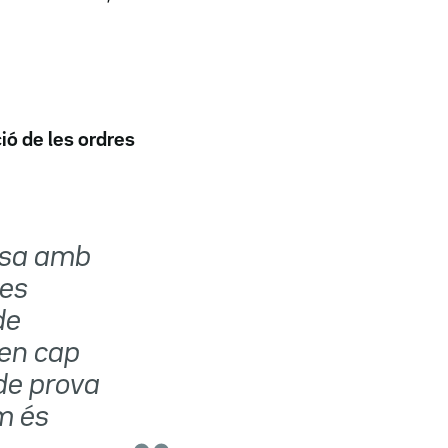
ció de les ordres
uosa amb
les
de
 en cap
 de prova
m és