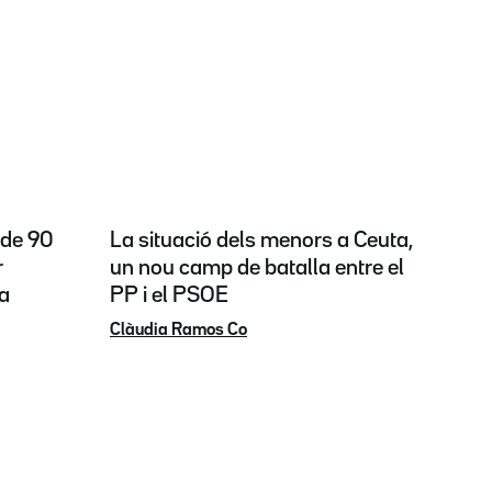
 de 90
La situació dels menors a Ceuta,
r
un nou camp de batalla entre el
ta
PP i el PSOE
Clàudia Ramos Co