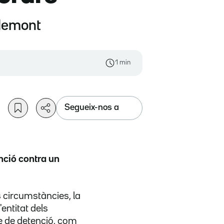
gdemont
1 min
Segueix-nos a
nció contra un
es circumstàncies, la
'entitat dels
re de detenció, com