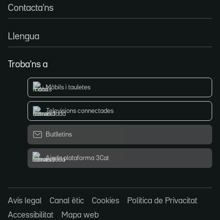
Contacta'ns
Llengua
Troba'ns a
Mòbils i tauletes
Televisions connectades
Butlletins
Ajuda plataforma 3Cat
Avís legal
Canal ètic
Cookies
Política de Privacitat
Accessibilitat
Mapa web