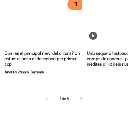
1
Com és el principal nervi del clítoris? Un
Una sequera històric
estudi el posa al descobert per primer
camps de conreus i p
cop
inèdites al llit dels riu
Andrea Vargas Torrentó
1
de
5