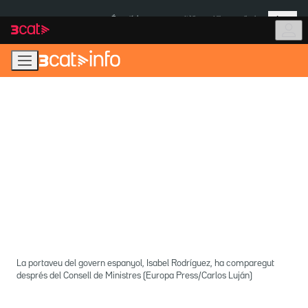
Anar
Anar
Més
a
al
És notícia:
Itàlia
Ulleres eclipsi
la
contingut
navegació
principal
La portaveu del govern espanyol, Isabel Rodríguez, ha comparegut
després del Consell de Ministres (Europa Press/Carlos Luján)