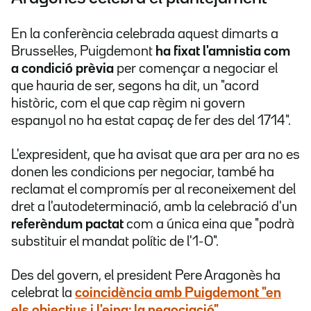
En la conferència celebrada aquest dimarts a
Brussel·les, Puigdemont
ha fixat l'amnistia com
a condició prèvia
per començar a negociar el
que hauria de ser, segons ha dit, un "acord
històric, com el que cap règim ni govern
espanyol no ha estat capaç de fer des del 1714".
L'expresident, que ha avisat que ara per ara no es
donen les condicions per negociar, també ha
reclamat el compromís per al reconeixement del
dret a l'autodeterminació, amb la celebració d'un
referèndum pactat
com a única eina que "podrà
substituir el mandat polític de l'1-O".
Des del govern, el president Pere Aragonès ha
celebrat la
coincidència amb Puigdemont "en
els objectius i l'eina: la negociació"
.