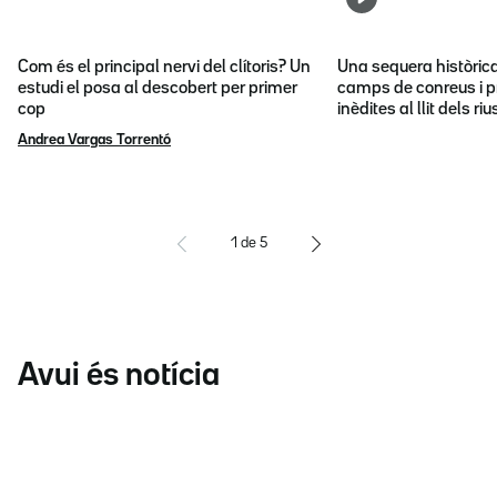
Com és el principal nervi del clítoris? Un
Una sequera històric
estudi el posa al descobert per primer
camps de conreus i p
cop
inèdites al llit dels riu
Andrea Vargas Torrentó
1
de
5
Avui és notícia