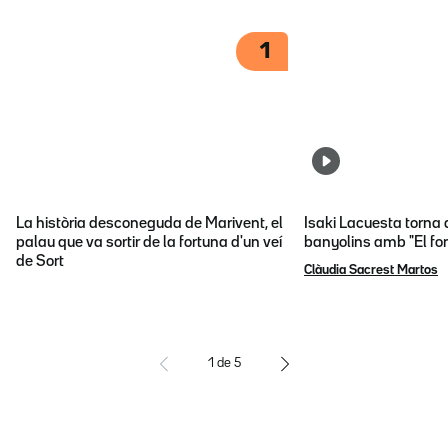
1
La història desconeguda de Marivent, el
Isaki Lacuesta torna 
palau que va sortir de la fortuna d'un veí
banyolins amb "El fon
de Sort
Clàudia Sacrest Martos
1
de
5