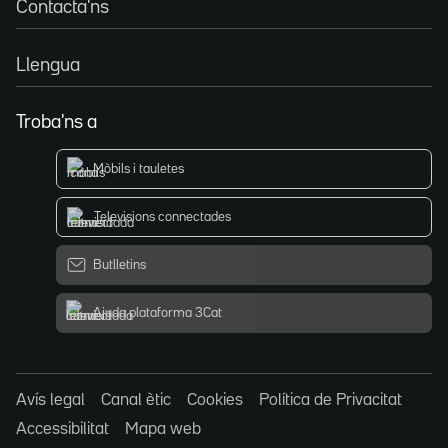
Contacta'ns
Llengua
Troba'ns a
Mòbils i tauletes
Televisions connectades
Butlletins
Ajuda plataforma 3Cat
Avís legal
Canal ètic
Cookies
Política de Privacitat
Accessibilitat
Mapa web