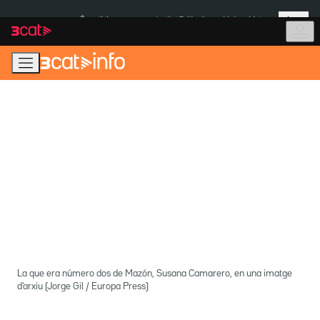
Anar
Anar
Més
a
al
És notícia:
Institut Tailàndia
Multa a Meta
la
contingut
navegació
principal
La que era número dos de Mazón, Susana Camarero, en una imatge
d'arxiu (Jorge Gil / Europa Press)