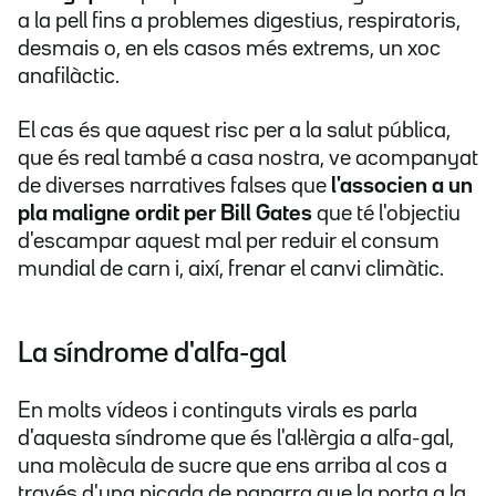
a la pell fins a problemes digestius, respiratoris,
desmais o, en els casos més extrems, un xoc
anafilàctic.
El cas és que aquest risc per a la salut pública,
que és real també a casa nostra, ve acompanyat
de diverses narratives falses que
l'associen a un
pla maligne ordit per Bill Gates
que té l'objectiu
d'escampar aquest mal per reduir el consum
mundial de carn i, així, frenar el canvi climàtic.
La síndrome d'alfa-gal
En molts vídeos i continguts virals es parla
d'aquesta síndrome que és l'al·lèrgia a alfa-gal,
una molècula de sucre que ens arriba al cos a
través d'una picada de paparra que la porta a la