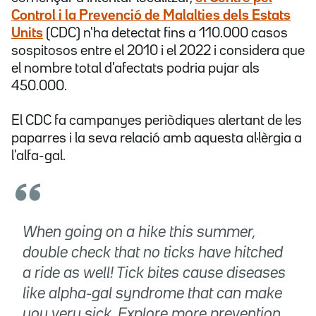
Control i la Prevenció de Malalties dels Estats
Units
(CDC) n'ha detectat fins a 110.000 casos
sospitosos entre el 2010 i el 2022 i considera que
el nombre total d'afectats podria pujar als
450.000.
El CDC fa campanyes periòdiques alertant de les
paparres i la seva relació amb aquesta al·lèrgia a
l'alfa-gal.
When going on a hike this summer,
double check that no ticks have hitched
a ride as well! Tick bites cause diseases
like alpha-gal syndrome that can make
you very sick. Explore more prevention