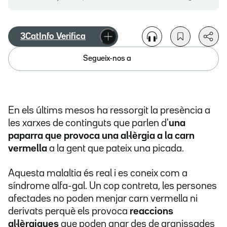
3CatInfo Verifica
Segueix-nos a
En els últims mesos ha ressorgit la presència a
les xarxes de continguts que parlen d'
una
paparra que provoca una al·lèrgia a la carn
vermella
a la gent que pateix una picada.
Aquesta malaltia és real i es coneix com a
síndrome alfa-gal. Un cop contreta, les persones
afectades no poden menjar carn vermella ni
derivats perquè els provoca
reaccions
al·lèrgiques
que poden anar des de granissades