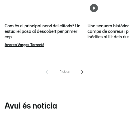
Com és el principal nervi del clítoris? Un
Una sequera històric
estudi el posa al descobert per primer
camps de conreus i p
cop
inèdites al llit dels riu
Andrea Vargas Torrentó
1
de
5
Avui és notícia