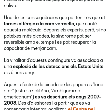
saliva.
Una de les conseqüències que pot tenir és que
et
tornes al·lèrgic a la carn vermella
, que conté
aquesta molècula. Segons els experts, però, si no
pateixes més picades, la síndrome pot ser
reversible amb el temps i es pot recuperar la
capacitat de menjar carn.
La viralitat d'aquests continguts va associada a
una
explosió de les deteccions als Estats Units
els últims anys.
Aquest efecte de la picada de les paparres "lone
star" (estrella solitària, "Amblyomma
americanum")
es va descriure els anys 2007-
2008
. Des d'aleshores i a partir que es va
començar a intentar localitzar,
el Centre pel