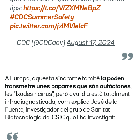
tips:
https://t.co/VfZXMNeBpZ
#CDCSummerSafety
pic.twitter.com/jzlMVlelcF
— CDC (@CDCgov)
August 17, 2024
A Europa, aquesta síndrome també
la poden
transmetre unes paparres que són autòctones
,
les "Ixodes ricinus", però avui dia està totalment
infradiagnosticada, com explica José de la
Fuente, investigador del grup de Sanitat i
Biotecnologia del CSIC que l'ha investigat: