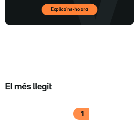
Explica'ns-ho ara
El més llegit
1