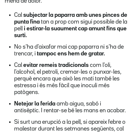
mena de dolor.
Cal
subjectar la paparra amb unes pinces de
punta fina
tan a prop com sigui possible de la
pell
i estirar-la suaument cap amunt fins que
surti.
No s'ha d'aixafar mai cap paparra ni s'ha de
trencar, i
tampoc ens hem de gratar.
Cal
evitar remeis tradicionals
com l'oli,
l'alcohol, el petroli, cremar-les o punxar-les,
perquè encara que això les mati també les
estressa i és més fàcil que inoculi més
patògens.
Netejar la ferida
amb aigua, sabó i
antisèptic. I rentar-se bé les mans en acabar.
Si surt una erupció a la pell, si apareix febre o
malestar durant les setmanes següents, cal