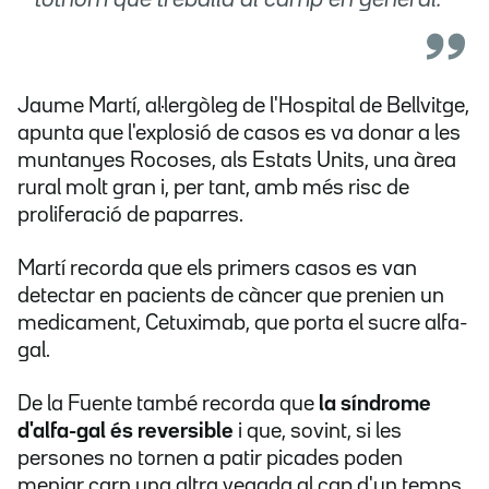
tothom que treballa al camp en general.
Jaume Martí, al·lergòleg de l'Hospital de Bellvitge,
apunta que l'explosió de casos es va donar a les
muntanyes Rocoses, als Estats Units, una àrea
rural molt gran i, per tant, amb més risc de
proliferació de paparres.
Martí recorda que els primers casos es van
detectar en pacients de càncer que prenien un
medicament, Cetuximab, que porta el sucre alfa-
gal.
De la Fuente també recorda que
la síndrome
d'alfa-gal és reversible
i que, sovint, si les
persones no tornen a patir picades poden
menjar carn una altra vegada al cap d'un temps.