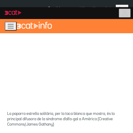
Anar
Anar
Més
a
al
És notícia:
Itàlia
Ulleres eclipsi
la
contingut
navegació
principal
La paparra estrella solitària, per la taca blanca que mostra, és la
principal difusora de la síndrome d'alfa-gal a Amèrica (Creative
Commons/James Gathany)