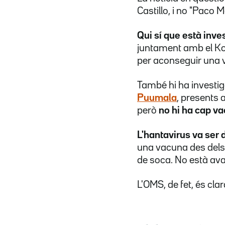
Castillo, i no "Paco M
Qui sí que està inve
juntament amb el Kor
per aconseguir una 
També hi ha investi
Puumala
, presents 
però
no hi ha cap v
L'hantavirus va ser 
una vacuna des dels 
de soca. No està ava
L'OMS, de fet, és cla