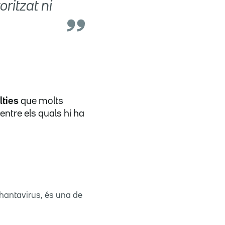
ritzat ni
lties
que molts
entre els quals hi ha
'hantavirus, és una de