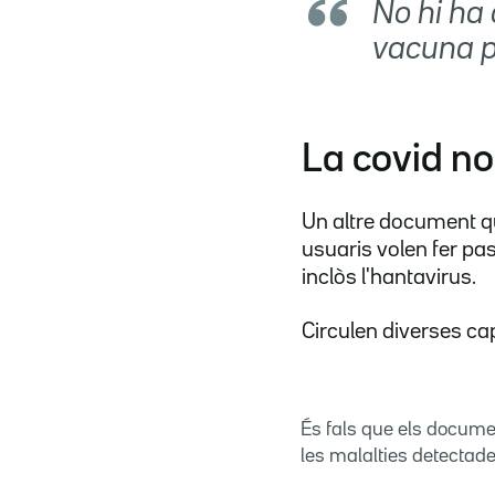
No hi ha 
vacuna pe
La covid no
Un altre document qu
usuaris volen fer pas
inclòs l'hantavirus.
Circulen diverses ca
És fals que els documen
les malalties detectade