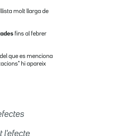
llista molt llarga de
rtades
fins al febrer
ta del que es menciona
tacions" hi apareix
efectes
 l'efecte