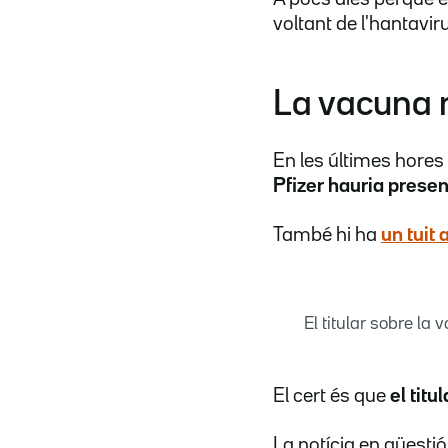
voltant de l'hantavir
La vacuna n
En les últimes hores 
Pfizer hauria prese
També hi ha
un tuit
El titular sobre la
El cert és que
el titu
La notícia en qüestió