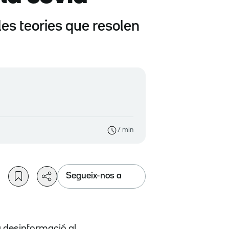
les teories que resolen
7 min
Segueix-nos a
la desinformació al