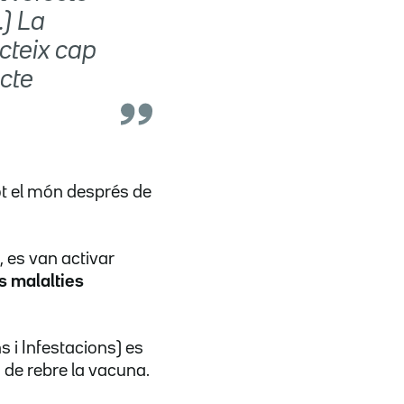
.) La
ecteix cap
cte
ot el món després de
, es van activar
s malalties
 i Infestacions) es
 de rebre la vacuna.