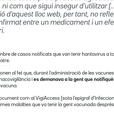
ni com que sigui insegur d'utilitzar (..
ó d'aquest lloc web, per tant, no refl
onfirmat entre un medicament i un efe
i.
mbre de casos notificats que van tenir hantavirus a t
atre.
onen al fet que, durant l'administració de les vacunes
acovigilància i
es demanava a la gent que notifiqué
a vacuna.
ocument com al VigiAccess (sota l'epígraf d'Infeccions
simes malalties que va tenir la gent vacunada després