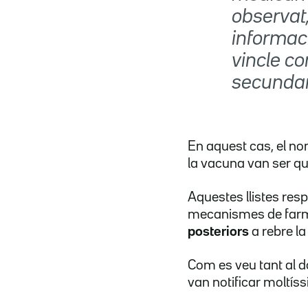
observat, 
informaci
vincle c
secundar
En aquest cas, el no
la vacuna van ser qu
Aquestes llistes resp
mecanismes de farm
posteriors
a rebre l
Com es veu tant al d
van notificar moltís