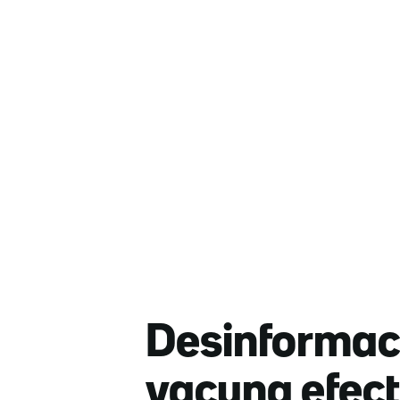
Desinformació
vacuna efecti