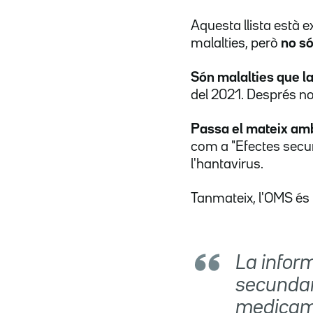
Aquesta llista està e
malalties, però
no só
Són malalties que la
del 2021. Després no 
Passa el mateix a
com a "Efectes secund
l'hantavirus.
Tanmateix, l'OMS és 
La infor
secundari
medicamen