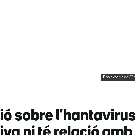
Dos experts de l'OM
 sobre l'hantavirus:
va ni té relació amb 