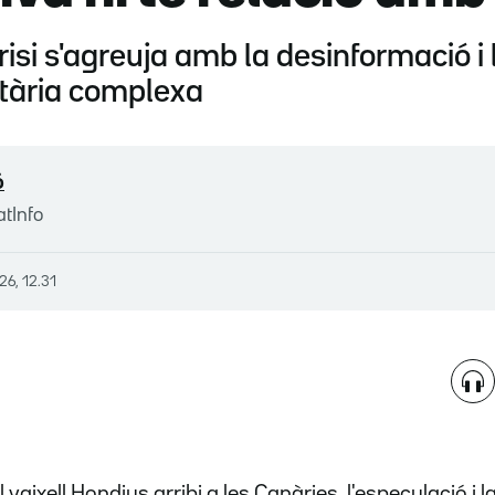
risi s'agreuja amb la desinformació i 
itària complexa
ó
atInfo
26, 12.31
 vaixell Hondius arribi a les Canàries, l'especulació i 