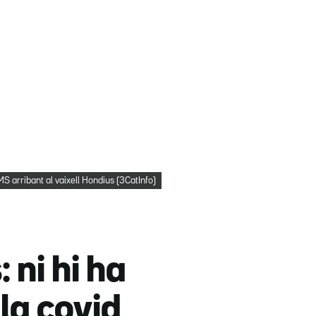
S arribant al vaixell Hondius (3CatInfo)
 ni hi ha
la covid