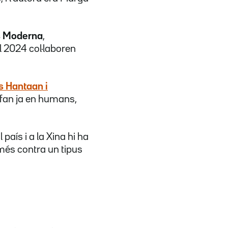
és Moderna
,
l 2024 col·laboren
s Hantaan i
 fan ja en humans,
al país i a la Xina hi ha
més contra un tipus