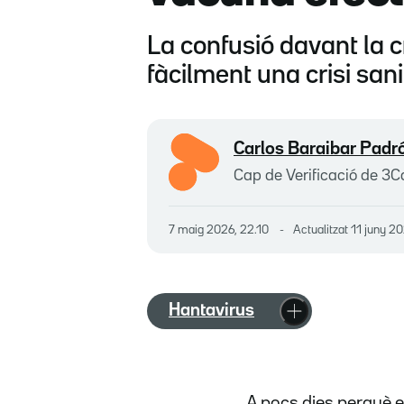
La confusió davant la c
fàcilment una crisi san
Carlos Baraibar Padr
Cap de Verificació de 3C
7 maig 2026, 22.10
Actualitzat
11 juny 20
Hantavirus
A pocs dies perquè el