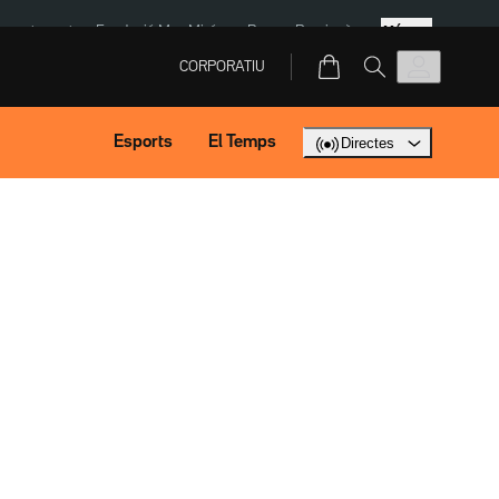
Més
ment agost
Fundació Mas Miró
eBay
Perpinyà
CORPORATIU
Esports
El Temps
Directes