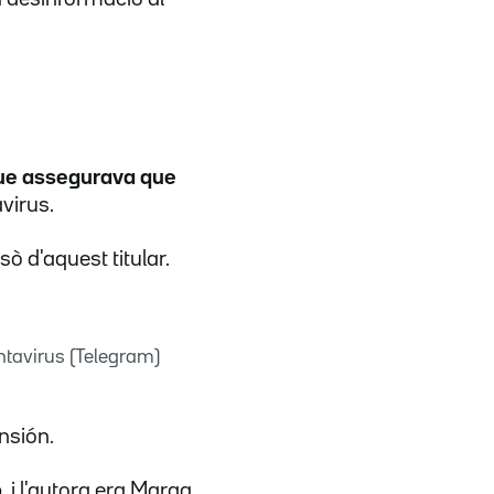
 que assegurava que
virus.
sò d'aquest titular.
antavirus (Telegram)
ansión.
, i l'autora era Marga