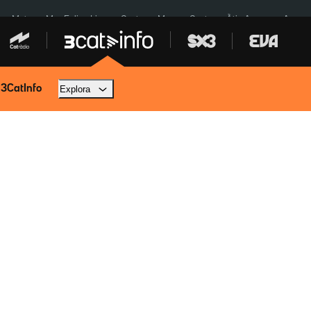
a a Meta
Mor Felipe Lipe
Ceuta
Menors Ceuta
Àtic Ayuso
Aparca
 3CatInfo
Explora