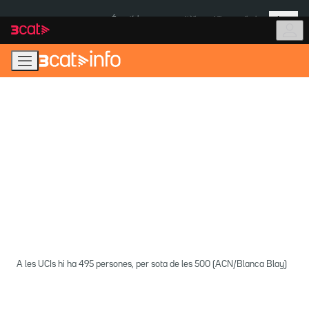
Anar
Anar
Més
a
al
És notícia:
Itàlia
Ulleres eclipsi
la
contingut
navegació
principal
A les UCIs hi ha 495 persones, per sota de les 500 (ACN/Blanca Blay)