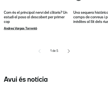
Com és el principal nervi del clítoris? Un
Una sequera històric
estudi el posa al descobert per primer
camps de conreus i p
cop
inèdites al llit dels riu
Andrea Vargas Torrentó
1
de
5
Avui és notícia