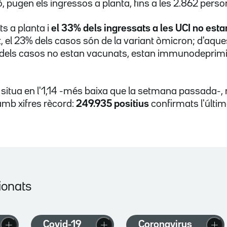
, pugen els ingressos a planta, fins a les 2.862 perso
ts a planta i
el 33% dels ingressats a les UCI no est
t, el 23% dels casos són de la variant òmicron; d'aqu
dels casos no estan vacunats, estan immunodeprimi
se situa en l'1,14 -més baixa que la setmana passada-,
amb xifres rècord:
249.935 positius
confirmats l'últi
ionats
Covid-19
Coronavirus