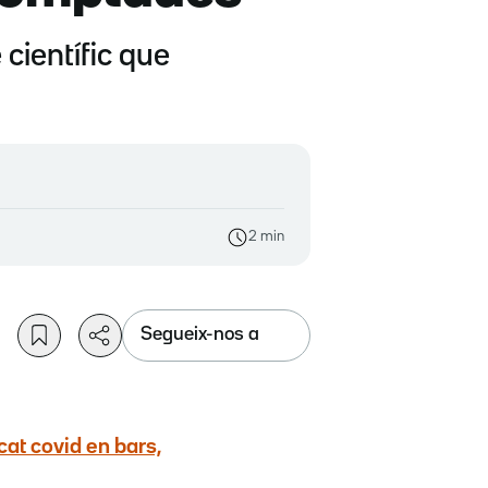
 científic que
2 min
Segueix-nos a
icat covid en bars,