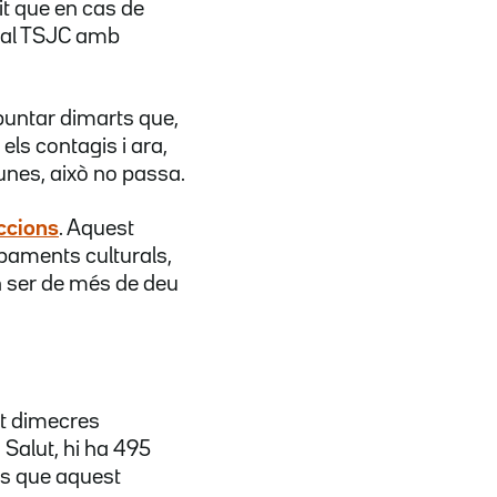
it que en cas de
ta al TSJC amb
apuntar dimarts que,
 els contagis i ara,
nes, això no passa.
iccions
. Aquest
ipaments culturals,
n ser de més de deu
st dimecres
 Salut, hi ha 495
ys que aquest