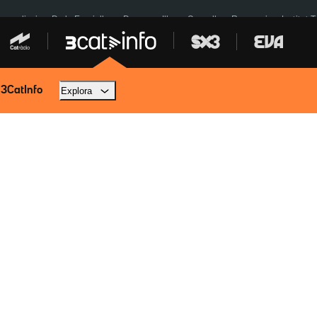
res eclipsi
De la Espriella
Dos anys Illa
Granollers Paraguai
Institut 
 3CatInfo
Explora