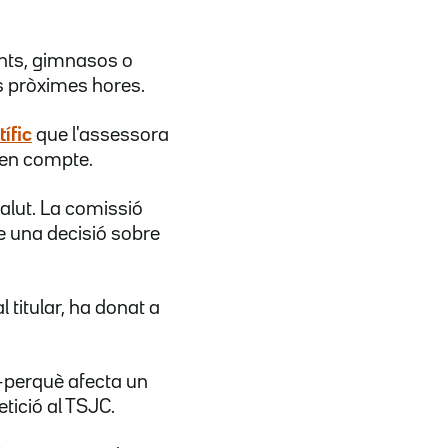
rants, gimnasos o
es pròximes hores.
ífic
que l'assessora
o en compte.
Salut. La comissió
re una decisió sobre
 titular, ha donat a
 -perquè afecta un
tició al TSJC.