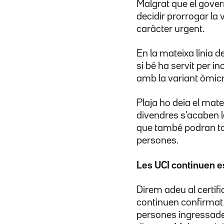
Malgrat que el govern
decidir prorrogar la 
caràcter urgent.
En la mateixa línia d
si bé ha servit per in
amb la variant òmic
Plaja ho deia el mat
divendres s'acaben l
que també podran tor
persones.
Les UCI continuen e
Direm adeu al certif
continuen confirma
persones ingressades