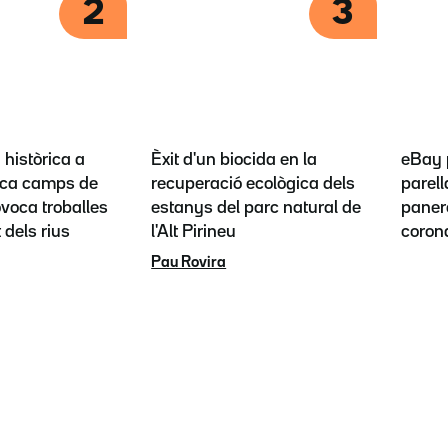
2
3
històrica a
Èxit d'un biocida en la
eBay 
ca camps de
recuperació ecològica dels
parel
ovoca troballes
estanys del parc natural de
panero
t dels rius
l'Alt Pirineu
coron
Pau Rovira