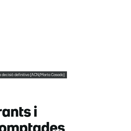
la decisió definitiva (ACN/Marta Casado)
rants i
 comptades