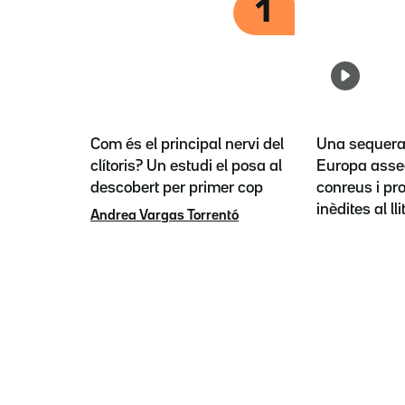
1
Com és el principal nervi del
Una sequera 
clítoris? Un estudi el posa al
Europa asse
descobert per primer cop
conreus i pr
inèdites al lli
Andrea Vargas Torrentó