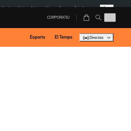
Més
Tailàndia
Multa a Meta
Menors Ceuta
Àtic Ayuso
CORPORATIU
Esports
El Temps
Directes