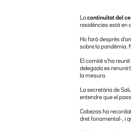
La
continuïtat del ce
residències està en 
Ho farà després d'an
sobre la pandèmia. No
El comitè s'ha reunit
delegada es renunirà 
la mesura.
La secretària de Sal
entendre que el pass
Cabezas ha recordat 
dret fonamental-, i 