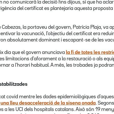
 no comunicarà la decisió fins dijous, sí que ha aclar
vigència del certificat es plantejaria aquesta propos
e Cabezas, la portaveu del govern, Patrícia Plaja, va 
centivar la vacunació, l'objectiu del certificat era reduir
ron absolutament dominant i escapant-se de les vacu
eix dia que el govern anunciava
la fi de totes les restr
es limitacions d'aforament a la restauració o als equ
nar a l'horari habitual. A més, les trobades ja podra
stabilitzades
icat covid mentre les dades epidemiològiques d'aque
t
una lleu desacceleració de la sisena onada
. Segons
 a les UCI dels hospitals catalans. Això són 19 men