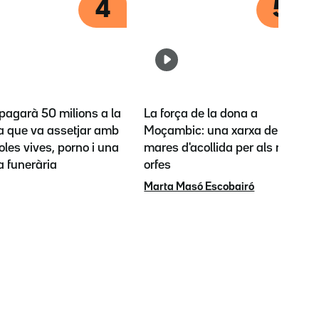
4
5
pagarà 50 milions a la
La força de la dona a
la que va assetjar amb
Moçambic: una xarxa de
les vives, porno i una
mares d'acollida per als nens
a funerària
orfes
Marta Masó Escobairó