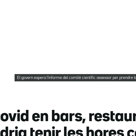
El govern espera l'informe del comitè científic assessor per prendre 
 covid en bars, restau
ria tenir les hores