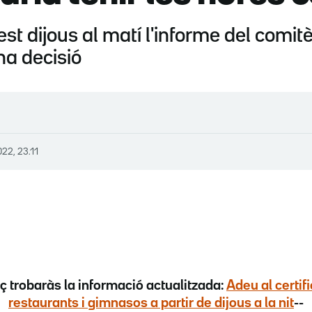
t dijous al matí l'informe del comitè
na decisió
022, 23.11
ç trobaràs la informació actualitzada:
Adeu al certif
restaurants i gimnasos a partir de dijous a la nit
--