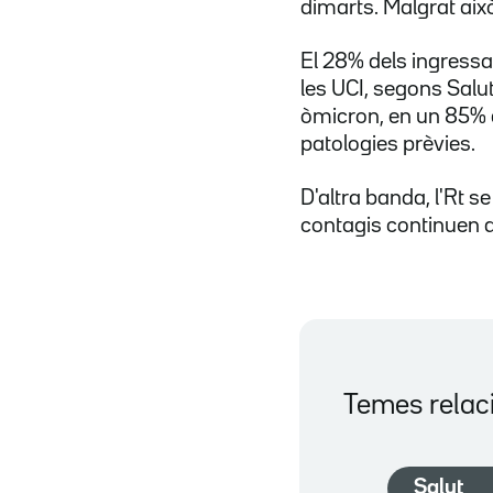
dimarts. Malgrat això
El 28% dels ingressa
les UCI, segons Salu
òmicron, en un 85% 
patologies prèvies.
D'altra banda, l'Rt 
contagis continuen 
Temes relac
Salut