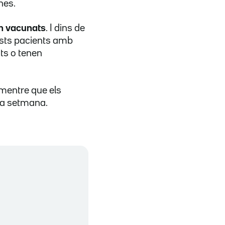
nes.
an vacunats
. I dins de
ests pacients amb
ts o tenen
 mentre que els
ma setmana.