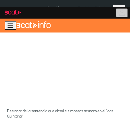
Anar
Anar
Més
a
al
És notícia:
Terratrèmol Colòmbia
la
contingut
navegació
principal
Destacat de la sentència que absol els mossos acusats en el "cas
Quintana"