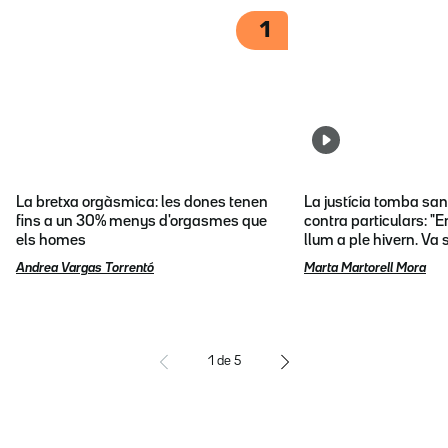
1
La bretxa orgàsmica: les dones tenen
La justícia tomba sa
fins a un 30% menys d'orgasmes que
contra particulars: "E
els homes
llum a ple hivern. Va
Andrea Vargas Torrentó
Marta Martorell Mora
1
de
5