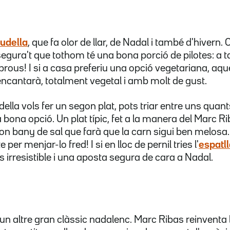
udella
, que fa olor de llar, de Nadal i també d'hivern.
egura't que tothom té una bona porció de pilotes: a 
 prous! I si a casa preferiu una opció vegetariana, aq
cantarà, totalment vegetal i amb molt de gust.
udella vols fer un segon plat, pots triar entre uns quant
bona opció. Un plat típic, fet a la manera del Marc Rib
bany de sal que farà que la carn sigui ben melosa. I
per menjar-lo fred! I si en lloc de pernil tries l'
espatll
és irresistible i una aposta segura de cara a Nadal.
 un altre gran clàssic nadalenc. Marc Ribas reinventa 