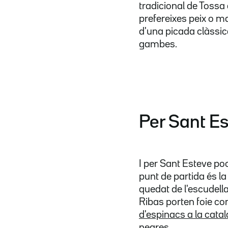
tradicional de Tossa
prefereixes peix o ma
d'una picada clàssic
gambes.
Per Sant E
I per Sant Esteve poc
punt de partida és l
quedat de l'escudella
Ribas porten foie com
d'espinacs a la cata
negres
.