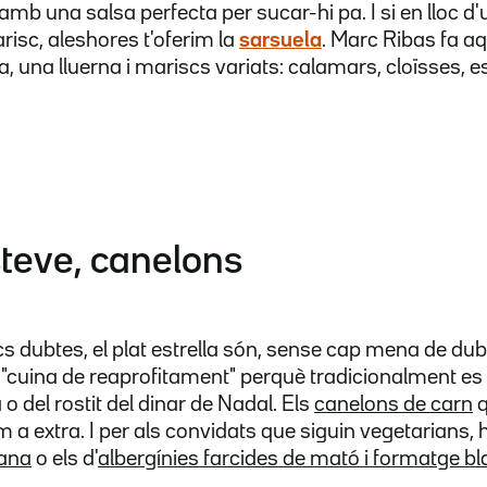
 amb una salsa perfecta per sucar-hi pa. I si en lloc 
risc, aleshores t'oferim la
sarsuela
. Marc Ribas fa aq
a, una lluerna i mariscs variats: calamars, cloïsses, 
steve, canelons
s dubtes, el plat estrella són, sense cap mena de dubt
a "cuina de reaprofitament" perquè tradicionalment es
 o del rostit del dinar de Nadal. Els
canelons de carn
q
 a extra. I per als convidats que siguin vegetarians, h
lana
o els d'
albergínies farcides de mató i formatge b