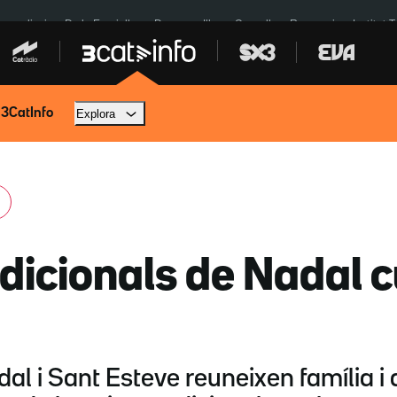
res eclipsi
De la Espriella
Dos anys Illa
Granollers Paraguai
Institut 
 3CatInfo
Explora
dicionals de Nadal c
dal i Sant Esteve reuneixen família i 