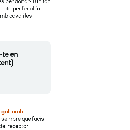
s per donar-li un toc
epta per fer al forn,
amb cava i les
-te en
tent)
l
gall amb
a sempre que facis
del receptari