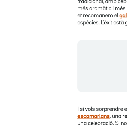
tradicional, amb ceb
més aromàtic i més di
et recomanem el
ga
espècies. L'èxit està 
I si vols sorprendre
escamarlans
, una r
una celebració. Si no