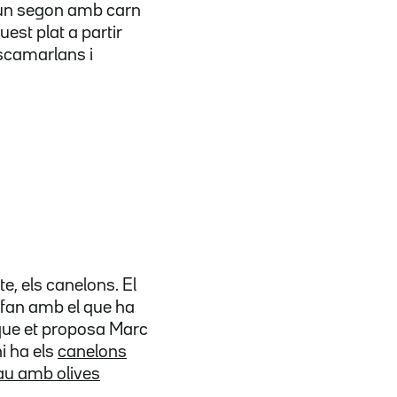
d'un segon amb carn
uest plat a partir
escamarlans i
e, els canelons. El
 fan amb el que ha
ue et proposa Marc
i ha els
canelons
lau amb olives