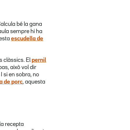
 Calcula bé la gana
taula sempre hi ha
uesta
escudella de
s clàssics. El
pernil
as, això vol dir
 si en sobra, no
a de porc
, aquesta
la recepta