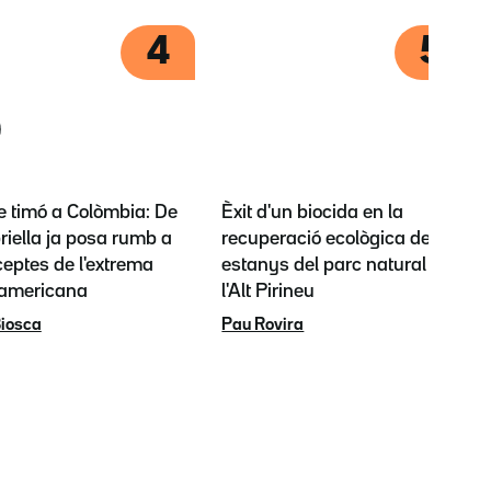
4
5
e timó a Colòmbia: De
Èxit d'un biocida en la
riella ja posa rumb a
recuperació ecològica dels
ceptes de l'extrema
estanys del parc natural de
 americana
l'Alt Pirineu
iosca
Pau Rovira