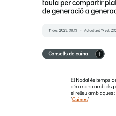
taula per compartir pl
de generació a generac
11 des. 2023, 08.13
Actualitzat
19 set. 20
Consells de cuina
El Nadal és temps de 
déu mana amb els pla
el relleu amb aquest
"
Cuines
" .