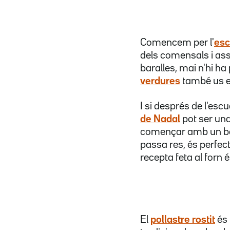
Comencem per l'
esc
dels comensals i ass
baralles, mai n'hi ha
verdures
també us en
I si després de l'esc
de Nadal
pot ser una 
començar amb un bon 
passa res, és perfecte 
recepta feta al forn 
El
pollastre rostit
és