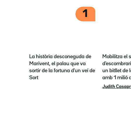
1
La història desconeguda de
Mobilitza el 
Marivent, el palau que va
d'escombrari
sortir de la fortuna d'un veí de
un bitllet de 
Sort
amb 1 milió a
Judith Casap