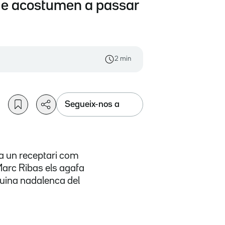
 que acostumen a passar
2 min
Segueix-nos a
ia un receptari com
Marc Ribas els agafa
cuina nadalenca del