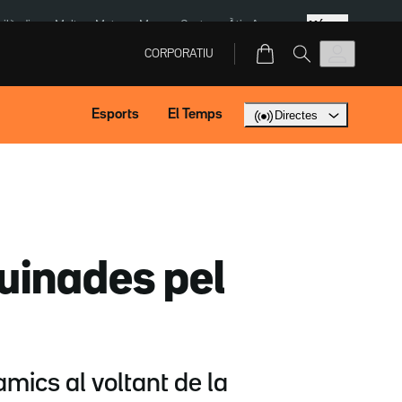
Més
Tailàndia
Multa a Meta
Menors Ceuta
Àtic Ayuso
CORPORATIU
Esports
El Temps
Directes
uinades pel
amics al voltant de la