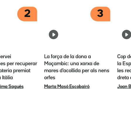
2
3
servei
La força de la dona a
Cop d
es per recuperar
Moçambic: una xarxa de
la Esp
loteria premiat
mares d'acollida per als nens
les re
 Itàlia
orfes
dreta
rima Sagués
Marta Masó Escobairó
Joan B