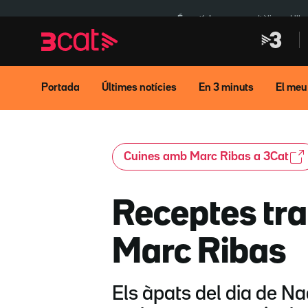
Anar
Anar
a
al
És notícia:
Itàlia
Ulle
la
contingut
navegació
principal
Portada
Últimes notícies
En 3 minuts
El meu
Cuines amb Marc Ribas a 3Cat
Receptes tra
Marc Ribas
Els àpats del dia de Na