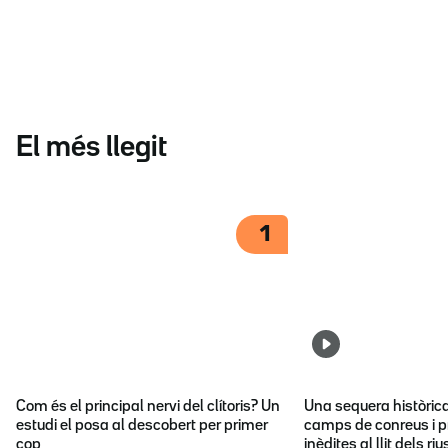
El més llegit
1
Com és el principal nervi del clítoris? Un
Una sequera històric
estudi el posa al descobert per primer
camps de conreus i p
cop
inèdites al llit dels riu