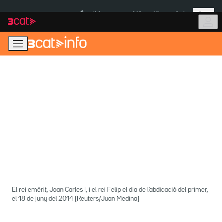
Anar
Anar
Més
a
al
És notícia:
Itàlia
Ulleres eclipsi
la
contingut
navegació
principal
El rei emèrit, Joan Carles I, i el rei Felip el dia de l'abdicació del primer,
el 18 de juny del 2014 (Reuters/Juan Medina)