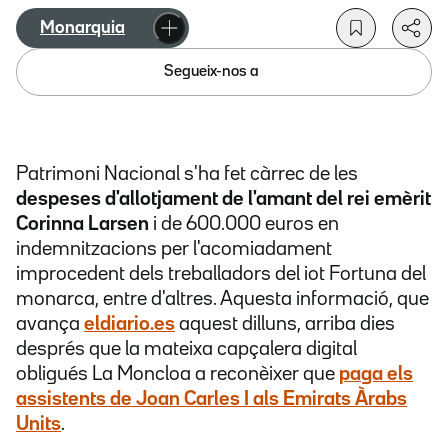
Monarquia
Segueix-nos a
Patrimoni Nacional s'ha fet càrrec de les
despeses d'allotjament de l'amant del rei emèrit
Corinna Larsen
i de 600.000 euros en
indemnitzacions per l'acomiadament
improcedent dels treballadors del iot Fortuna del
monarca, entre d'altres. Aquesta informació, que
avança
eldiario.es
aquest dilluns, arriba dies
després que la mateixa capçalera digital
obligués La Moncloa a reconèixer que
paga els
assistents de Joan Carles I als Emirats Àrabs
Units
.