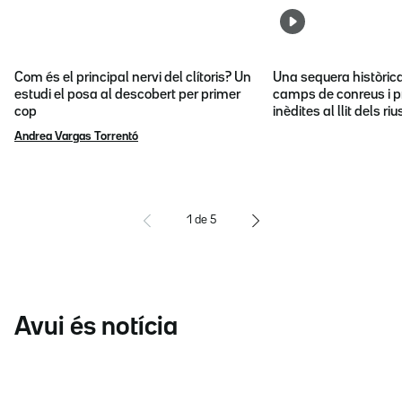
Com és el principal nervi del clítoris? Un
Una sequera històric
estudi el posa al descobert per primer
camps de conreus i p
cop
inèdites al llit dels riu
Andrea Vargas Torrentó
1
de
5
Avui és notícia