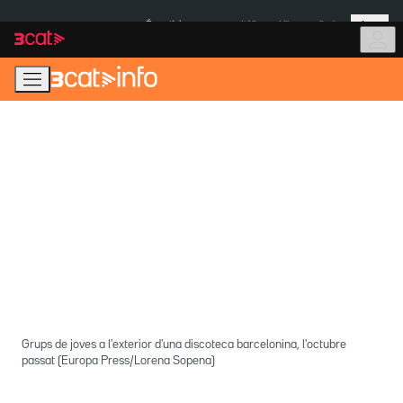
Anar
Anar
Més
a
al
És notícia:
Itàlia
Ulleres eclipsi
la
contingut
navegació
principal
Grups de joves a l'exterior d'una discoteca barcelonina, l'octubre
passat (Europa Press/Lorena Sopena)