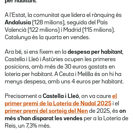
per habitant
.
A l'Estat, la comunitat que lidera el rànquing és
Andalusia
(128 milions), seguida del País
Valencià (122 milions) i Madrid (115 milions).
Catalunya és la quarta en vendes.
Ara bé, si ens fixem en la
despesa per habitant
,
Castella i Lleó i Astúries ocupen les primeres
posicions, amb més de 30 euros gastats en
loteria per habitant. A Ceuta i Melilla és on hi ha
menys despesa, amb uns 4 euros per habitant.
Precisament a
Castella i Lleó
, on va caure
el
primer premi de la Loteria de Nadal 2025
i el
primer premi del sorteig del Nen
de 2025, és
on
més s'han disparat les vendes
per a la Loteria de
Reis, un 7,3% més.