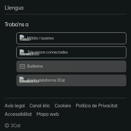
Llengua
Troba'ns a
Mòbils i tauletes
Televisions connectades
Butlletins
Ajuda plataforma 3Cat
Avís legal
Canal ètic
Cookies
Política de Privacitat
Accessibilitat
Mapa web
© 3Cat