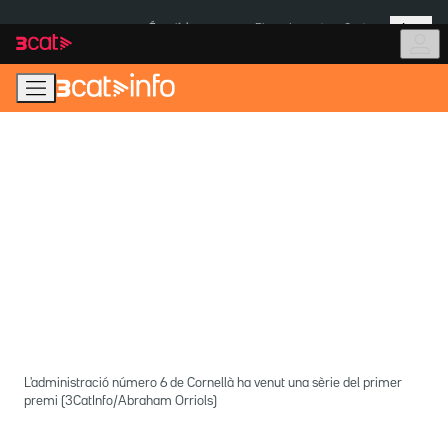
Anar
Anar
Més
a
al
És notícia:
Pluges Inuncat
Ceuta
la
contingut
navegació
principal
L'administració número 6 de Cornellà ha venut una sèrie del primer
premi (3CatInfo/Abraham Orriols)