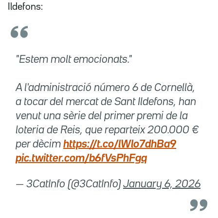
Ildefons:
"Estem molt emocionats."
A l'administració número 6 de Cornellà,
a tocar del mercat de Sant Ildefons, han
venut una sèrie del primer premi de la
loteria de Reis, que reparteix 200.000 €
per dècim
https://t.co/lWlo7dhBa9
pic.twitter.com/b6fVsPhFgq
— 3CatInfo (@3CatInfo)
January 6, 2026