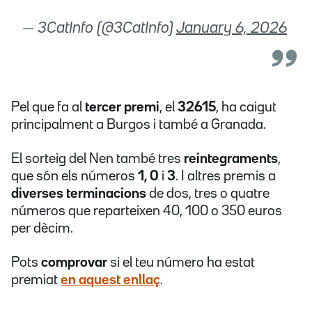
— 3CatInfo (@3CatInfo)
January 6, 2026
Pel que fa al
tercer premi
, el
32615
, ha caigut
principalment a Burgos i també a Granada.
El sorteig del Nen també tres
reintegraments
,
que són els números
1, 0
i
3
. I altres premis a
diverses terminacions
de dos, tres o quatre
números que reparteixen 40, 100 o 350 euros
per dècim.
Pots
comprovar
si el teu número ha estat
premiat
en aquest enllaç
.