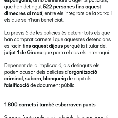
espanyoles
, amb centenars d'agents policials,
que han detingut
522 persones fins aquest
dimecres al matí
, entre els integrats de la xarxa i
els que se n'han beneficiat.
La previsió de les policies és detenir tots els que
han comprat carnets i que aquestes detencions
es facin
fins aquest dijous
perquè la titular del
jutjat 1 de Girona
que porta el cas els interrogui.
Depenent de la implicació, als detinguts els
poden acusar dels delictes d'
organització
criminal,
suborn
,
blanqueig
de capitals i
falsificació
de document públic.
1.800 carnets i també esborraven punts
Segons fonts policials i judicials, la investigació