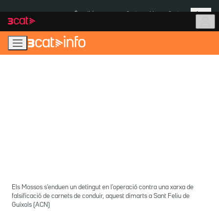
Anar
Anar
Més
a
al
És notícia:
Ceuta
Menors Ceuta
la
contingut
navegació
principal
Els Mossos s'enduen un detingut en l'operació contra una xarxa de
falsificació de carnets de conduir, aquest dimarts a Sant Feliu de
Guíxols (ACN)