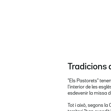
Tradicions 
"Els Pastorets" tene
l'interior de les esg
esdevenir la missa de
Tot i això, segons l