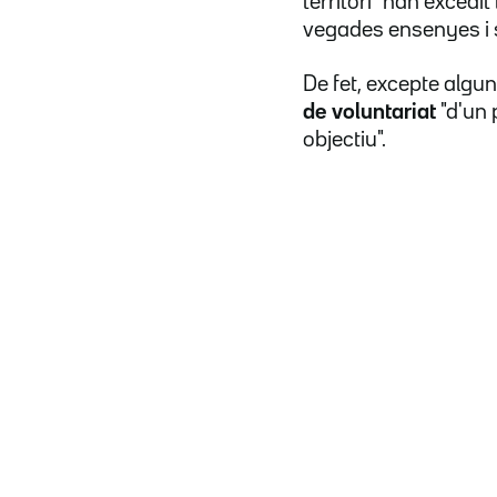
territori "han excedi
vegades ensenyes i si
De fet, excepte algu
de voluntariat
"d'un 
objectiu".