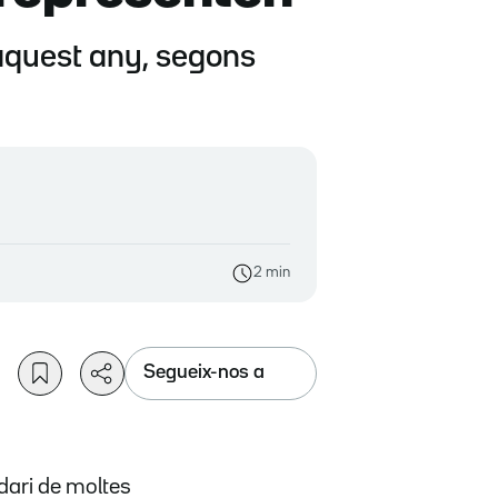
aquest any, segons
2 min
Segueix-nos a
ndari de moltes