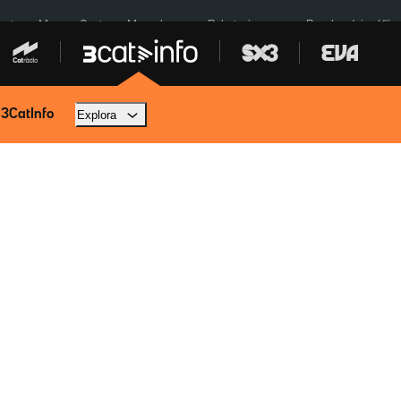
euta
Menors Ceuta
Mercabarna
Robatoris coure
Bombardejos Kíiv
 3CatInfo
Explora