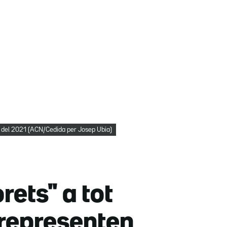
re del 2021 (ACN/Cedida per Josep Ubia)
rets" a tot
 representen