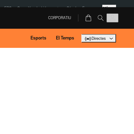
Més
ERC
SpaceX
Isaki Lacuesta
Sánchez Europa
CORPORATIU
Esports
El Temps
Directes