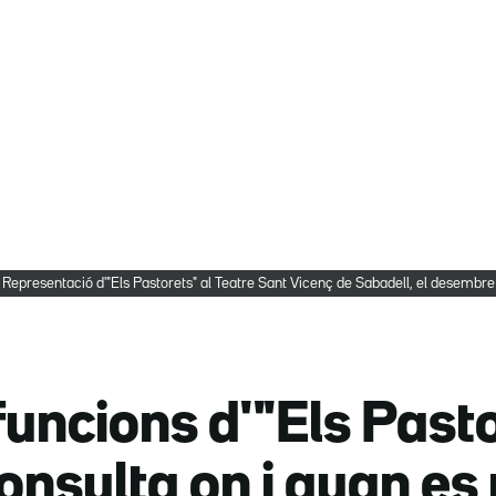
Representació d'"Els Pastorets" al Teatre Sant Vicenç de Sabadell, el desemb
uncions d'"Els Pasto
onsulta on i quan es