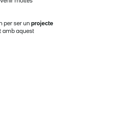
devenir moltes
n per ser un
projecte
nt amb aquest