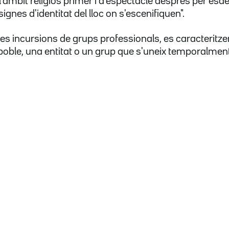
t l'àmbit religiós primer i d'espectacle després per es
gnes d'identitat del lloc on s'escenifiquen".
nes incursions de grups professionals, es caracteritze
poble, una entitat o un grup que s'uneix temporalme