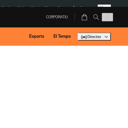
Més
Tailàndia
Multa a Meta
Menors Ceuta
Àtic Ayuso
CORPORATIU
Esports
El Temps
Directes