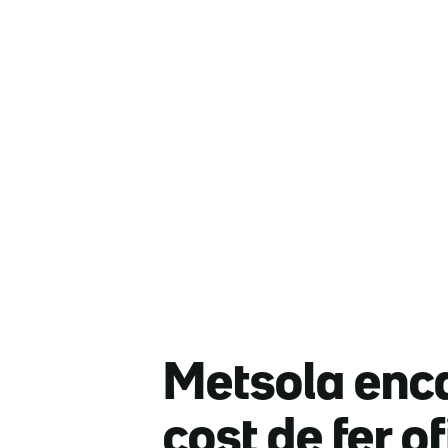
Metsola enca
cost de fer of