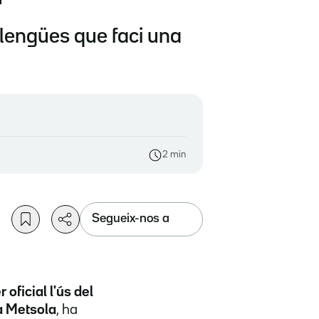
lengües que faci una
2 min
Segueix-nos a
 oficial l'ús del
a Metsola
, ha