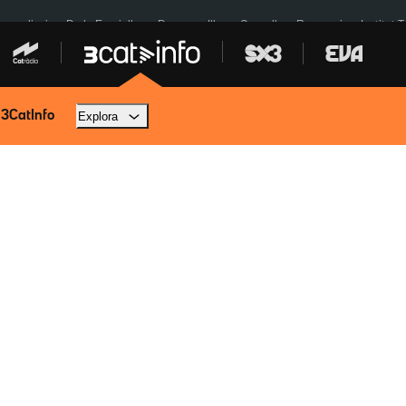
res eclipsi
De la Espriella
Dos anys Illa
Granollers Paraguai
Institut 
 3CatInfo
Explora