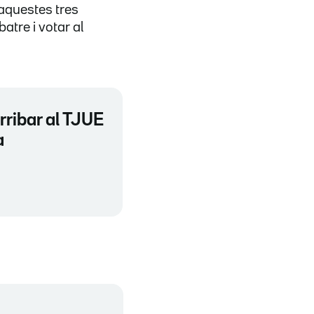
 aquestes tres
batre i votar al
rribar al TJUE
a