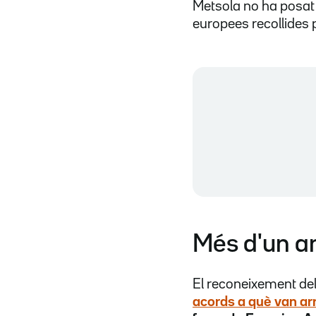
Metsola no ha posat d
europees recollides 
Més d'un a
El reconeixement del
acords a què van arr