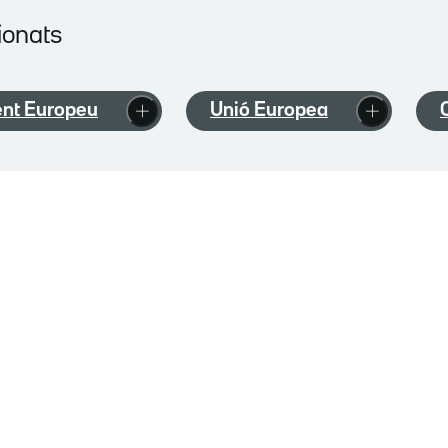
ionats
nt Europeu
Unió Europea