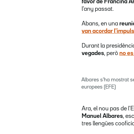
favor de Francina 
l'any passat.
Abans, en una
reuni
van acordar l'impuls
Durant la presidència
vegades
, però
no es
Albares s'ha mostrat seg
europees (EFE)
Ara, el nou pas de l
Manuel Albares
, es
tres llengües cooficia