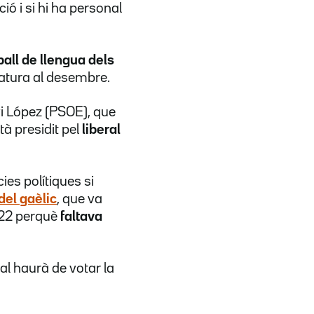
ó i si hi ha personal
ball de llengua dels
slatura al desembre.
vi López (PSOE), que
à presidit pel
liberal
ies polítiques si
del gaèlic
, que va
2022 perquè
faltava
al haurà de votar la