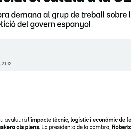
a demana al grup de treball sobre l
etició del govern espanyol
, 21.42
eu avaluarà
l'impacte tècnic, logístic i econòmic de fer
euskera als plens
. La presidenta de la cambra,
Robert