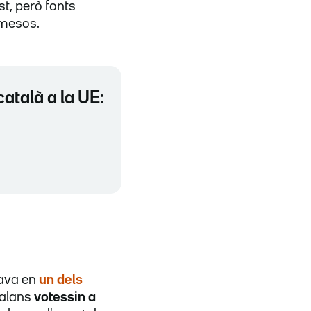
st, però fonts
 mesos.
català a la UE:
rava en
un dels
talans
votessin a