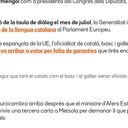
Armengol
com a presidenta del Congrés dels Diputats,
ó de
la taula de diàleg el mes de juliol
, la Generalitat
 de la llengua catalana
al Parlament Europeu.
 espanyola de la UE, l'oficialitat de català, basc i gall
 va arribar a votar per falta de garanties
que tirés en
ur que tant el català com el basc i el gallec seran oficials 
'Eurocambra arriba després que el ministre d'Afers Es
crivís una tercera carta a Metsola per demanar-li que 
ls.