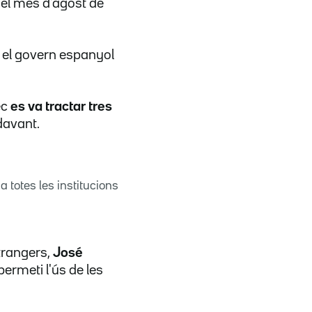
 el mes d'agost de
 i el govern espanyol
ec
es va tractar tres
davant.
a totes les institucions
trangers,
José
permeti l'ús de les