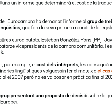
luns un informe que determinarà el cost de la traducci
 de l'Eurocambra ha demanat l'informe al
grup de tre
ingüístics
, que farà la seva primera reunió de la legi
e altres eurodiputats, Esteban González Pons (PP) i Ja
catorze vicepresidents de la cambra comunitària. I est
ik
.
r, per exemple, el
cost dels intèrprets
, les conseqüènc
nories lingüístiques volguessin fer el mateix o
el cas 
ficial el 2007 però no es va posar en pràctica fins al 
 grup presentarà una proposta de decisió
sobre la qu
 Europeu.