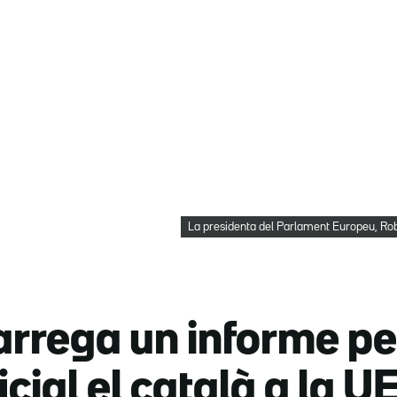
La presidenta del Parlament Europeu, Ro
rrega un informe per
icial el català a la U