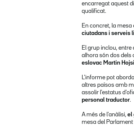
encarregat aquest dil
qualificat.
En concret, la mesa
ciutadans i serveis l
El grup inclou, entr
alhora són dos dels 
eslovac Martin Hojs
L'informe pot aborda
altres països amb mi
assolir l'estatus d'o
personal traductor
.
A més de l'anàlisi,
el
mesa del Parlament