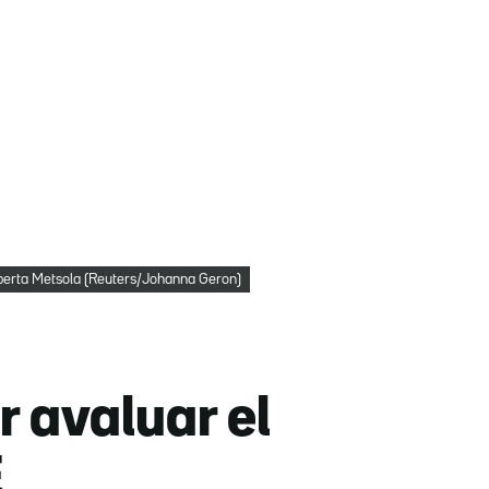
berta Metsola (Reuters/Johanna Geron)
 avaluar el
E