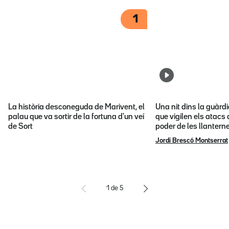
1
La història desconeguda de Marivent, el
Una nit dins la guàrd
palau que va sortir de la fortuna d'un veí
que vigilen els atacs 
de Sort
poder de les llantern
Jordi Brescó Montserrat
1
de
5