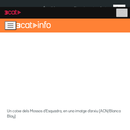
Anar
Anar
Més
a
al
És notícia:
Pluges Inuncat
Ceuta
la
contingut
navegació
principal
Un cotxe dels Mossos d'Esquadra, en una imatge d'arxiu (ACN/Blanca
Blay)