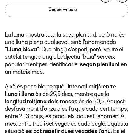
Segueix-nos a
La lluna mostra tota la seva plenitud, però no és
una lluna plena qualsevol, sinó l'anomenada
"Lluna blava"
. Que ningú s'esperi, però, veure el
satèl·lit tenyit d'anyil. L'adjectiu "blau" serveix
popularment per identificar el
segon pleniluni en
un mateix mes.
Això és possible perquè l'
interval mitjà entre
lluna i lluna
és de 29,5 dies, mentre que la
longitud mitjana dels mesos
és de 30,5. Aquest
desfasament d'onze dies fa que cada cert temps,
entre 2 i 3 anys, es produeixi aquest fenomen. A
més, entre tres i set vegades cada segle, aquesta
situació
es pot repetir dues vegades l'any.
És el