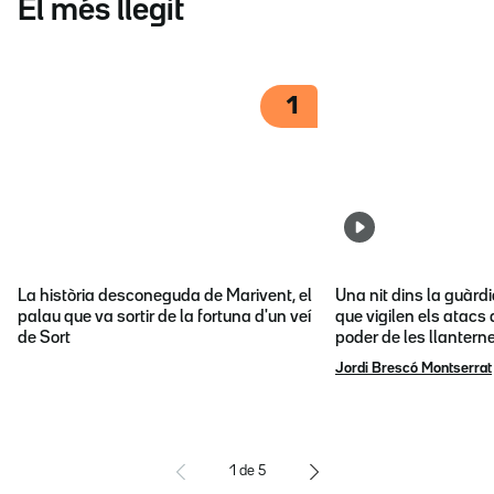
El més llegit
1
La història desconeguda de Marivent, el
Una nit dins la guàrd
palau que va sortir de la fortuna d'un veí
que vigilen els atacs 
de Sort
poder de les llantern
Jordi Brescó Montserrat
1
de
5