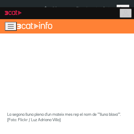
Anar
Anar
Més
a
al
És notícia:
Pluges Inuncat
Ceuta
la
contingut
navegació
principal
La segona lluna plena d'un mateix mes rep el nom de ""lluna blava"".
(Foto: Flickr / Luz Adriana Villa)