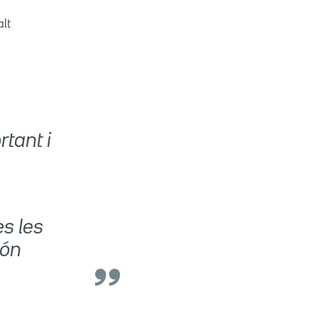
alt
rtant i
es les
són