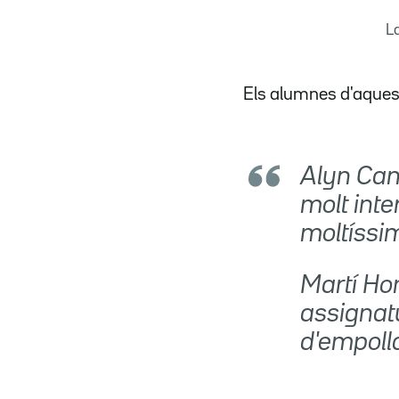
La
Els alumnes d'aquest
Alyn Cana
molt inte
moltíssim
Martí Hom
assignat
d'empolla