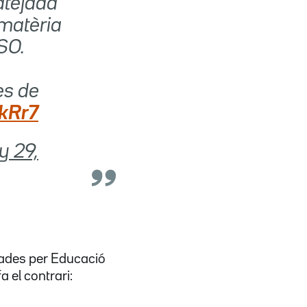
batejada
a matèria
SO.
es de
BkRr7
y 29,
rades per Educació
 el contrari: