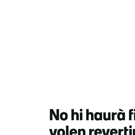
No hi haurà f
volen reverti