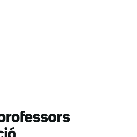
 professors
ció