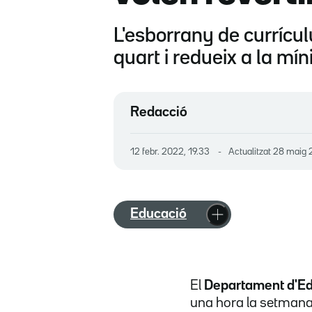
L'esborrany de currícu
quart i redueix a la mín
Redacció
12 febr. 2022, 19.33
Actualitzat
28 maig 
Educació
El
Departament d'E
una hora la setmana