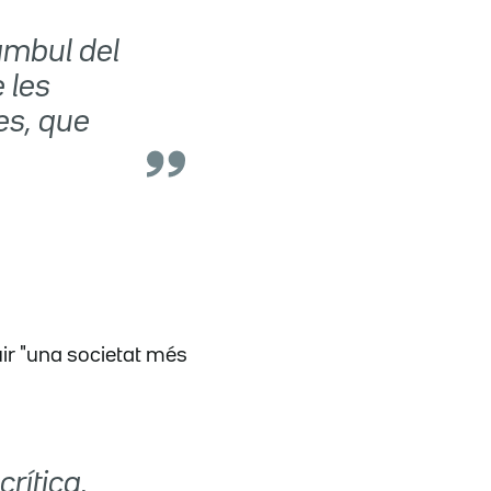
àmbul del
 les
tes, que
ir "una societat més
rítica,