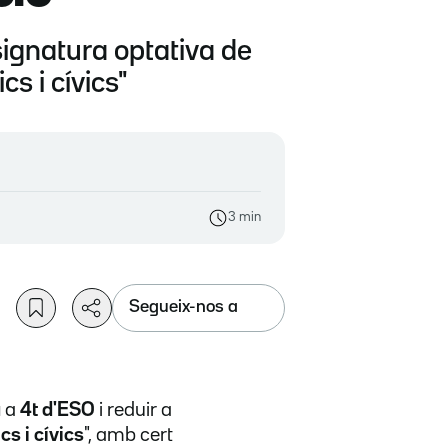
ignatura optativa de
s i cívics"
3 min
Segueix-nos a
a
a
4t d'ESO
i reduir a
cs i cívics
", amb cert