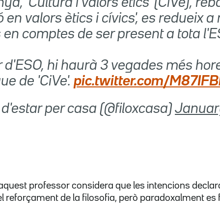
ya, 'Cultura i valors ètics' (CiVe), re
 en valors ètics i cívics', es redueix 
 en comptes de ser present a tota l'E
3r d'ESO, hi haurà 3 vegades més hor
que de 'CiVe'.
pic.twitter.com/M87IF
ia d'estar per casa (@filoxcasa)
Januar
 aquest professor considera que les intencions decla
 reforçament de la filosofia, però paradoxalment es fa