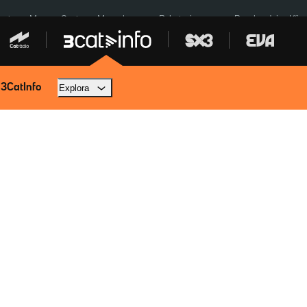
euta
Menors Ceuta
Mercabarna
Robatoris coure
Bombardejos Kíiv
 3CatInfo
Explora