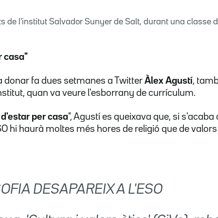
s de l'institut Salvador Sunyer de Salt, durant una classe de
r casa"
a donar fa dues setmanes a Twitter
Àlex Agustí
, tam
nstitut, quan va veure l'esborrany de currículum.
 d'estar per casa
", Agustí es queixava que, si s'acaba
ESO hi haurà moltes més hores de religió que de valors è
SOFIA DESAPAREIX A L'ESO