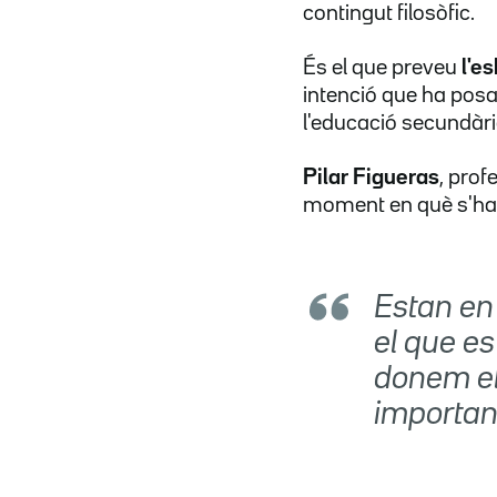
contingut filosòfic.
És el que preveu
l'e
intenció que ha posat
l'educació secundàri
Pilar Figueras
, prof
moment en què s'ha d
Estan en
el que es 
donem els
important