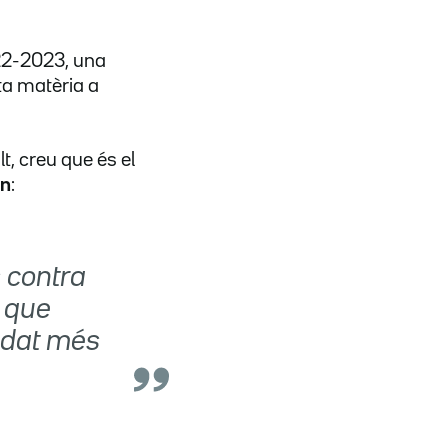
22-2023, una
ta matèria a
t, creu que és el
ón
:
 contra
l que
'edat més