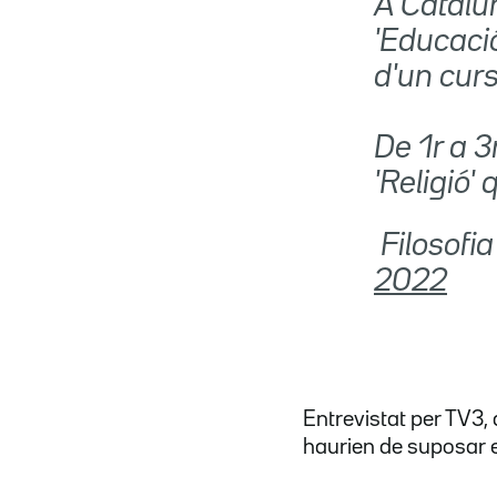
A Catalun
'Educació
d'un curs
De 1r a 
'Religió' 
 Filosof
2022
Entrevistat per TV3,
haurien de suposar el