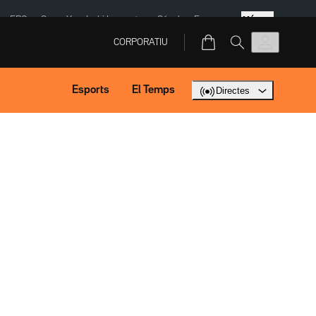
Més
ERC
SpaceX
Isaki Lacuesta
Sánchez Europa
CORPORATIU
Esports
El Temps
Directes