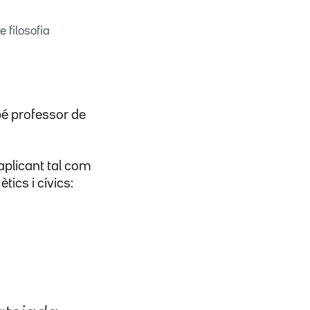
 filosofia
bé professor de
 aplicant tal com
tics i cívics: