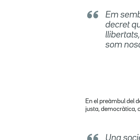
Em sembl
decret qu
llibertats
som nosa
En el preàmbul del d
justa, democràtica, c
Una soci