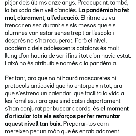
pitjor dels últims onze anys. Preocupant, també,
la baixada de nivell d'anglès.
La pandèmia ha fet
mal, clarament, a l'educació
. El ritme es va
trencar en sec durant els sis mesos que els
alumnes van estar sense trepitjar l'escola i
després no s'ha recuperat. Però el nivell
acadèmic dels adolescents catalans és molt
lluny d'on hauria de ser i fins i tot d'on havia estat.
I això no és atribuïble només a la pandèmia.
Per tant, ara que no hi haurà mascaretes ni
protocols anticovid que ho entorpeixin tot, ara
que s'estrena un calendari que facilita la vida a
les famílies, i ara que sindicats i departament
s'han conjurat per buscar acords,
és el moment
d'articular tots els esforços per fer remuntar
aquest nivell tan baix
. Preparar-los com
mereixen per un món que és enrabiadament