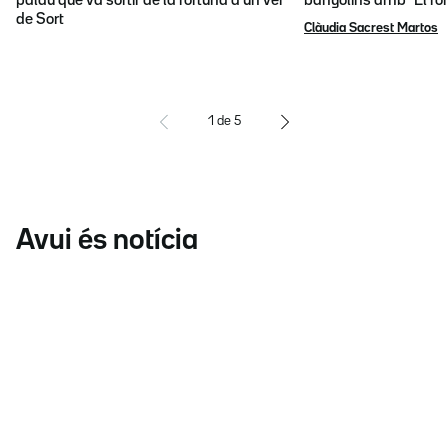
palau que va sortir de la fortuna d'un veí
banyolins amb "El fon
de Sort
Clàudia Sacrest Martos
1
de
5
Avui és notícia