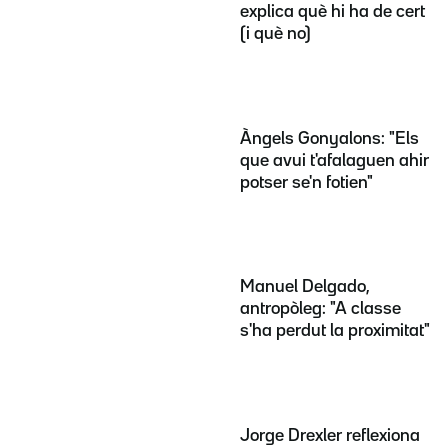
explica què hi ha de cert
(i què no)
Àngels Gonyalons: "Els
que avui t'afalaguen ahir
potser se'n fotien"
Manuel Delgado,
antropòleg: "A classe
s'ha perdut la proximitat"
Jorge Drexler reflexiona