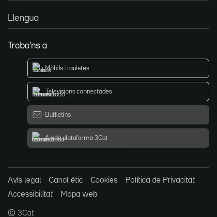
Llengua
Troba'ns a
Mòbils i tauletes
Televisions connectades
Butlletins
Ajuda plataforma 3Cat
Avís legal
Canal ètic
Cookies
Política de Privacitat
Accessibilitat
Mapa web
© 3Cat