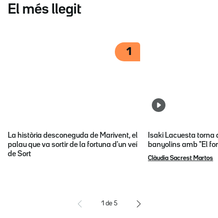
El més llegit
1
La història desconeguda de Marivent, el
Isaki Lacuesta torna 
palau que va sortir de la fortuna d'un veí
banyolins amb "El fon
de Sort
Clàudia Sacrest Martos
1
de
5