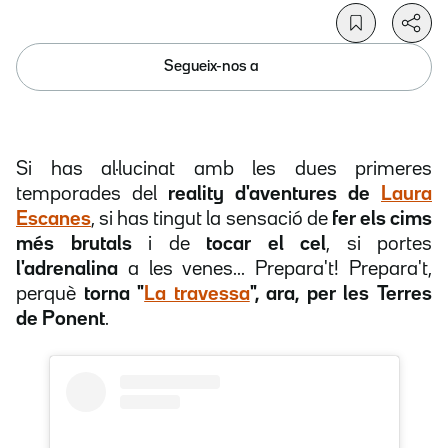
Segueix-nos a
Si has al·lucinat amb les dues primeres
temporades del
reality d'aventures de
Laura
Escanes
, si has tingut la sensació de
fer els cims
més brutals
i de
tocar el cel
, si portes
l'adrenalina
a les venes... Prepara't! Prepara't,
perquè
torna "
La travessa
", ara, per
les Terres
de Ponent
.