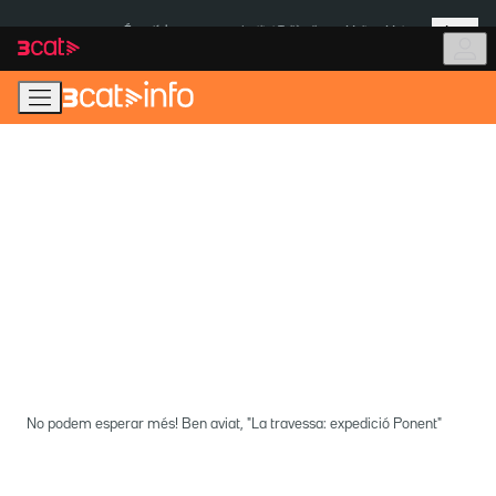
Anar
Anar
Més
a
al
És notícia:
Institut Tailàndia
Multa a Meta
la
contingut
navegació
principal
No podem esperar més! Ben aviat, "La travessa: expedició Ponent"